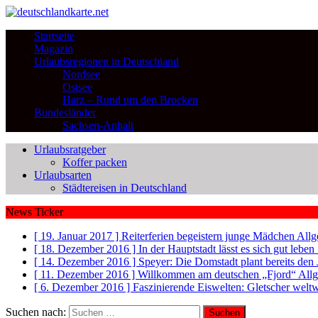
Startseite
Magazin
Urlaubsregionen in Deutschland
Nordsee
Ostsee
Harz – Rund um den Brocken
Bundesländer
Sachsen-Anhalt
Urlaubsratgeber
Koffer packen
Urlaubsarten
Städtereisen in Deutschland
News Ticker
[ 19. Januar 2017 ]
Reiterferien begeistern junge Mädchen
Allg
[ 18. Dezember 2016 ]
In der Hauptstadt lässt es sich gut leb
[ 14. Dezember 2016 ]
Speyer: Die Domstadt plant bereits den
[ 11. Dezember 2016 ]
Willkommen am deutschen „Fjord“
All
[ 6. Dezember 2016 ]
Faszinierende Eiswelten: Gletscher welt
Suchen nach: