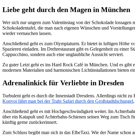
Liebe geht durch den Magen in München
Wer sich nur ungern zum Valentinstag von der Schokolade lossagen mö
Schokoladentafel, die man nach eigenen Wünschen und Vorstellungen 
wieder vernaschen lassen.
Anschließend geht es zum Olympiaturm. Er bietet in luftigen Höhe v
Spazieren einladen. Im Drehrestaurant gibt es Gelegenheit zu einer
Cappucchino, sondern auch eine unglaubliche Aussicht serviert.
Zu guter Letzt geht es ins Hard Rock Café in München. Und es gibt 
modernen Materialien und harmonischen Lichtinstallationen bieten 
Adrenalinkick für Verliebte in Dresden
Turbulent geht es durch die Innenstadt Dresdens. Allerdings nicht z
Konvoi fährt man bei der Trabi Safari durch den Großstadtdschungel
Anschließend geht es mit Hochgeschwindigkeit weiter. Im Achterbahn
über ein Katapult und Achterbahn-Schienen seinen Weg zum Tisch find
künftig gerne zurückerinnert.
Zum Schluss begibt man sich in das ElbeTaxi. Wie der Name schon an