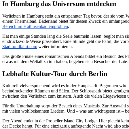
In Hamburg das Universum entdecken
Verliebten in Hamburg steht ein entspannter Tag bevor, der sie vom 
einem Thermalbad. Bäderland bietet für diesen Zweck ein umfangreic
Bereich im Hothusenbad empfohlen
.
Hat man einige Stunden lang die Seele baumeln lassen, begibt man 
eindrucksvolle Weise präsentiert. Eine Stunde geht die Fahrt, die v
Stadtrundfahrt.com
weiter informieren.
Das große Finale eines romantischen Abends bildet ein Besuch des P
etwas mit dem Weltall zu tun haben, begeben sich Besucher der Late-
Lebhafte Kultur-Tour durch Berlin
Kulturell vielversprechend wird es in der Hauptstadt. Begonnen wir
beeindruckenden Räumen und Sälen. Der Schlosspark bietet genügend Z
zwischen den Verliebten zum knistern. Auch die vielen Liegewiese
Für die Unterhaltung sorgt der Besuch eines Musicals. Zur Auswahl
mit vielen wohlbekannten Liedern. Und – was am wichtigsten ist – be
Der Abend endet in der Propeller Island City Lodge. Hier gleicht k
der Decke hängt. Für eine einzigartig aufregende Nacht wird also sch