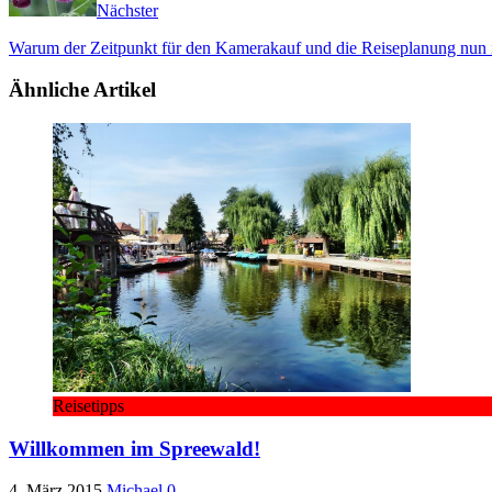
Nächster
Warum der Zeitpunkt für den Kamerakauf und die Reiseplanung nun id
Ähnliche Artikel
Reisetipps
Willkommen im Spreewald!
4. März 2015
Michael
0