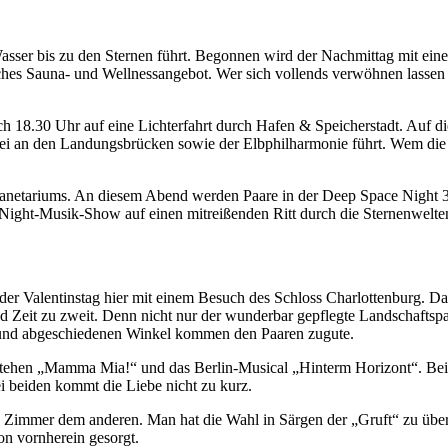
Wasser bis zu den Sternen führt. Begonnen wird der Nachmittag mit ei
hes Sauna- und Wellnessangebot. Wer sich vollends verwöhnen lassen m
sich 18.30 Uhr auf eine Lichterfahrt durch Hafen & Speicherstadt. A
orbei an den Landungsbrücken sowie der Elbphilharmonie führt. Wem die 
lanetariums. An diesem Abend werden Paare in der Deep Space Night 3.
Night-Musik-Show auf einen mitreißenden Ritt durch die Sternenwelten
d der Valentinstag hier mit einem Besuch des Schloss Charlottenburg.
eit zu zweit. Denn nicht nur der wunderbar gepflegte Landschaftspark,
n und abgeschiedenen Winkel kommen den Paaren zugute.
 stehen „Mamma Mia!“ und das Berlin-Musical „Hinterm Horizont“. Bei
i beiden kommt die Liebe nicht zu kurz.
ein Zimmer dem anderen. Man hat die Wahl in Särgen der „Gruft“ zu üb
on vornherein gesorgt.