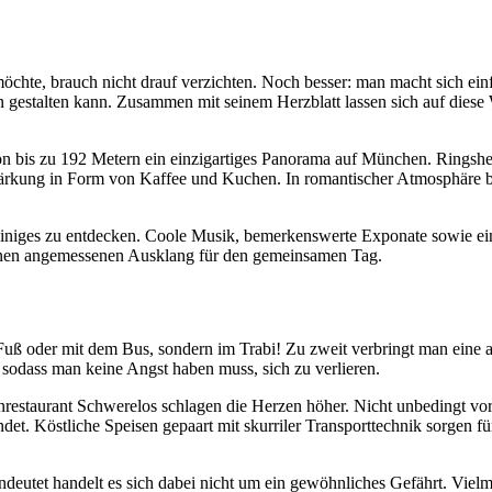
chte, brauch nicht drauf verzichten. Noch besser: man macht sich einf
gestalten kann. Zusammen mit seinem Herzblatt lassen sich auf diese 
on bis zu 192 Metern ein einzigartiges Panorama auf München. Ringshe
 Stärkung in Form von Kaffee und Kuchen. In romantischer Atmosphäre 
einiges zu entdecken. Coole Musik, bemerkenswerte Exponate sowie ei
einen angemessenen Ausklang für den gemeinsamen Tag.
u Fuß oder mit dem Bus, sondern im Trabi! Zu zweit verbringt man ein
, sodass man keine Angst haben muss, sich zu verlieren.
restaurant Schwerelos schlagen die Herzen höher. Nicht unbedingt vo
et. Köstliche Speisen gepaart mit skurriler Transporttechnik sorgen f
deutet handelt es sich dabei nicht um ein gewöhnliches Gefährt. Viel