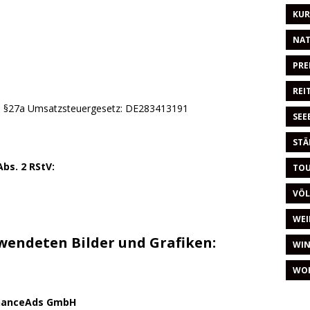
KUR
NAT
PRE
REI
ß §27a Umsatzsteuergesetz: DE283413191
SEE
STÄ
Abs. 2 RStV:
TOU
VÖL
WEI
wendeten Bilder und Grafiken:
WIN
WO
inanceAds GmbH