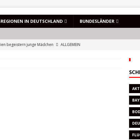
REGIONEN IN DEUTSCHLAND
BUNDESLÄNDER
rien begeistern junge Mädchen
ALLGEMEIN
er Hauptstadt lässt es sich gut leben … und auch prima in die
SCH
er: Die Domstadt plant bereits den Jahreswechsel
REISETIPPS
lkommen am deutschen „Fjord“
ALLGEMEIN
AKT
nierende Eiswelten: Gletscher weltweit und in Europa
WEITERE
BAY
BOD
DEU
FLU