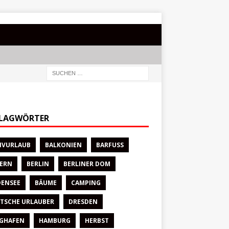
LAGWÖRTER
IVURLAUB
BALKONIEN
BARFUSS
ERN
BERLIN
BERLINER DOM
ENSEE
BÄUME
CAMPING
TSCHE URLAUBER
DRESDEN
GHAFEN
HAMBURG
HERBST