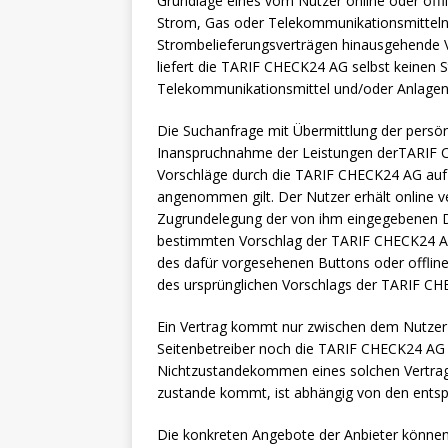
Grundlage eines vom Nutzer online oder off
Strom, Gas oder Telekommunikationsmitteln a
Strombelieferungsverträgen hinausgehende 
liefert die TARIF CHECK24 AG selbst keinen S
Telekommunikationsmittel und/oder Anlagen
Die Suchanfrage mit Übermittlung der persön
Inanspruchnahme der Leistungen derTARIF C
Vorschläge durch die TARIF CHECK24 AG auf 
angenommen gilt. Der Nutzer erhält online v
Zugrundelegung der von ihm eingegebenen Da
bestimmten Vorschlag der TARIF CHECK24 AG
des dafür vorgesehenen Buttons oder offlin
des ursprünglichen Vorschlags der TARIF CH
Ein Vertrag kommt nur zwischen dem Nutzer
Seitenbetreiber noch die TARIF CHECK24 A
Nichtzustandekommen eines solchen Vertragsv
zustande kommt, ist abhängig von den entsp
Die konkreten Angebote der Anbieter können s