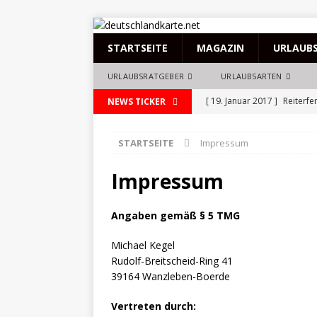
STARTSEITE
MAGAZIN
URLAUBS
URLAUBSRATGEBER
URLAUBSARTEN
[ 19. Januar 2017 ]
Reiterfe
NEWS TICKER
[ 18. Dezember 2016 ]
In d
STARTSEITE
Impressum
Ferne reisen
REISENEWS
[ 14. Dezember 2016 ]
Spey
Impressum
[ 11. Dezember 2016 ]
Wil
Angaben gemäß § 5 TMG
[ 6. Dezember 2016 ]
Faszi
Michael Kegel
NACHRICHTEN
Rudolf-Breitscheid-Ring 41
39164 Wanzleben-Boerde
Vertreten durch: