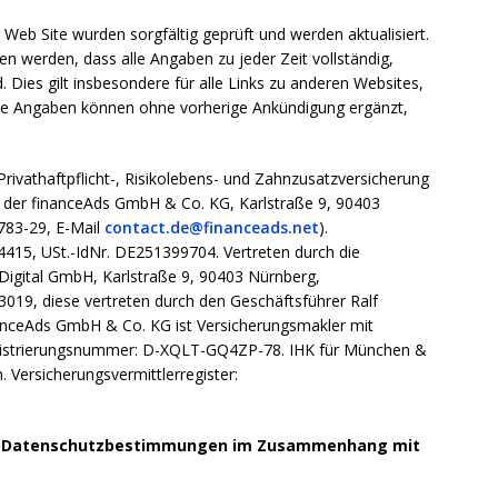
 Web Site wurden sorgfältig geprüft und werden aktualisiert.
 werden, dass alle Angaben zu jeder Zeit vollständig,
ind. Dies gilt insbesondere für alle Links zu anderen Websites,
 Alle Angaben können ohne vorherige Ankündigung ergänzt,
Privathaftpflicht-, Risikolebens- und Zahnzusatzversicherung
ot der financeAds GmbH & Co. KG, Karlstraße 9, 90403
783-29, E-Mail
contact.de@financeads.net
).
415, USt.-IdNr. DE251399704. Vertreten durch die
eDigital GmbH, Karlstraße 9, 90403 Nürnberg,
019, diese vertreten durch den Geschäftsführer Ralf
nanceAds GmbH & Co. KG ist Versicherungsmakler mit
Registrierungsnummer: D-XQLT-GQ4ZP-78. IHK für München &
 Versicherungsvermittlerregister:
d Datenschutzbestimmungen im Zusammenhang mit