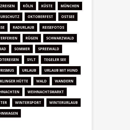
ZREISEN
KÖLN
KÜSTE
MÜNCHEN
URSCHUTZ
OKTOBERFEST
OSTSEE
ISE
RADURLAUB
REISEFOTOS
TERFERIEN
RÜGEN
SCHWARZWALD
BAD
SOMMER
SPREEWALD
DTEREISEN
SYLT
TEGELER SEE
RISMUS
URLAUB
URLAUB MIT HUND
KLINGER HÜTTE
WALD
WANDERN
HNACHTEN
WEIHNACHTSMARKT
TER
WINTERSPORT
WINTERURLAUB
HNWAGEN