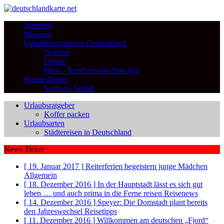
Startseite
Magazin
Urlaubsregionen in Deutschland
Nordsee
Ostsee
Harz – Rund um den Brocken
Bundesländer
Sachsen-Anhalt
Urlaubsratgeber
Koffer packen
Urlaubsarten
Städtereisen in Deutschland
News Ticker
[ 19. Januar 2017 ]
Reiterferien begeistern junge Mädchen
Allgemein
[ 18. Dezember 2016 ]
In der Hauptstadt lässt es sich gut
leben … und auch prima in die Ferne reisen
Reisenews
[ 14. Dezember 2016 ]
Speyer: Die Domstadt plant bereits
den Jahreswechsel
Reisetipps
[ 11. Dezember 2016 ]
Willkommen am deutschen „Fjord“