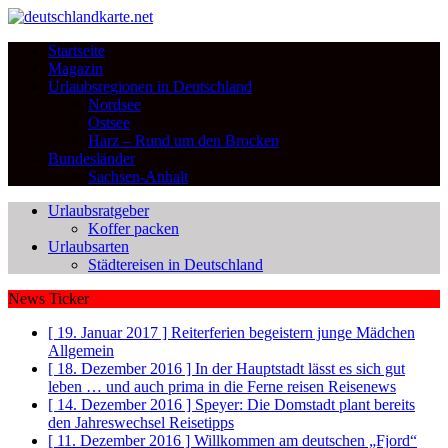
Startseite
Magazin
Urlaubsregionen in Deutschland
Nordsee
Ostsee
Harz – Rund um den Brocken
Bundesländer
Sachsen-Anhalt
Urlaubsratgeber
Koffer packen
Urlaubsarten
Städtereisen in Deutschland
News Ticker
[ 19. Januar 2017 ]
Reiterferien begeistern junge Mädchen
Allgemein
[ 18. Dezember 2016 ]
In der Hauptstadt lässt es sich gut
leben … und auch prima in die Ferne reisen
Reisenews
[ 14. Dezember 2016 ]
Speyer: Die Domstadt plant bereits
den Jahreswechsel
Reisetipps
[ 11. Dezember 2016 ]
Willkommen am deutschen „Fjord“