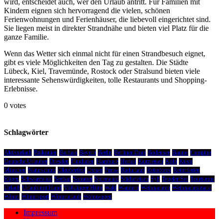
wird, entscheidet auch, wer den Urlaub antritt. Für Familien mit
Kindern eignen sich hervorragend die vielen, schönen
Ferienwohnungen und Ferienhäuser, die liebevoll eingerichtet sind.
Sie liegen meist in direkter Strandnähe und bieten viel Platz für die
ganze Familie.
Wenn das Wetter sich einmal nicht für einen Strandbesuch eignet,
gibt es viele Möglichkeiten den Tag zu gestalten. Die Städte
Lübeck, Kiel, Travemünde, Rostock oder Stralsund bieten viele
interessante Sehenswürdigkeiten, tolle Restaurants und Shopping-
Erlebnisse.
0 votes
Schlagwörter
Aktivurlaub
Balkonien
Barfuss
Bayern
Berlin
Berliner Dom
Bodensee
Bäume
Camping
Deutsche Urlauber
Dresden
Flughafen
Hamburg
Herbst
Kurzreisen
Köln
Küste
München
Naturschutz
Oktoberfest
Ostsee
Preise
Radurlaub
Reisefotos
Reiterferien
Rügen
Schwarzwald
Seebad
Sommer
Spreewald
Städtereisen
Sylt
Tegeler See
Tourismus
Urlaub
Urlaub mit Hund
Völklinger Hütte
Wald
Wandern
Weihnachten
Weihnachtsmarkt
Winter
Wintersport
Winterurlaub
Wohnwagen
Impressum