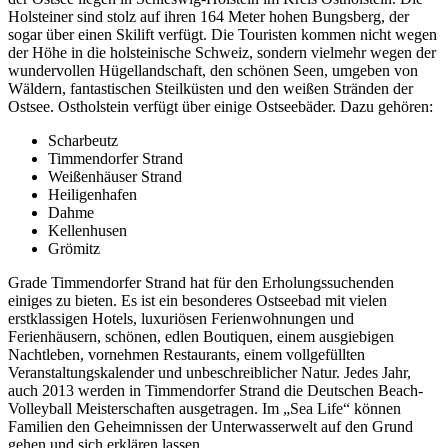
Holsteiner sind stolz auf ihren 164 Meter hohen Bungsberg, der
sogar über einen Skilift verfügt. Die Touristen kommen nicht wegen
der Höhe in die holsteinische Schweiz, sondern vielmehr wegen der
wundervollen Hügellandschaft, den schönen Seen, umgeben von
Wäldern, fantastischen Steilküsten und den weißen Stränden der
Ostsee. Ostholstein verfügt über einige Ostseebäder. Dazu gehören:
Scharbeutz
Timmendorfer Strand
Weißenhäuser Strand
Heiligenhafen
Dahme
Kellenhusen
Grömitz
Grade Timmendorfer Strand hat für den Erholungssuchenden
einiges zu bieten. Es ist ein besonderes Ostseebad mit vielen
erstklassigen Hotels, luxuriösen Ferienwohnungen und
Ferienhäusern, schönen, edlen Boutiquen, einem ausgiebigen
Nachtleben, vornehmen Restaurants, einem vollgefüllten
Veranstaltungskalender und unbeschreiblicher Natur. Jedes Jahr,
auch 2013 werden in Timmendorfer Strand die Deutschen Beach-
Volleyball Meisterschaften ausgetragen. Im „Sea Life“ können
Familien den Geheimnissen der Unterwasserwelt auf den Grund
gehen und sich erklären lassen.