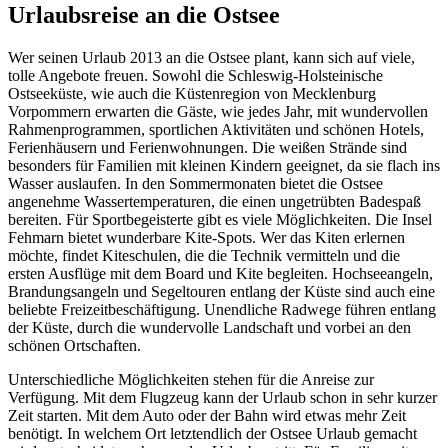
Urlaubsreise an die Ostsee
Wer seinen Urlaub 2013 an die Ostsee plant, kann sich auf viele,
tolle Angebote freuen. Sowohl die Schleswig-Holsteinische
Ostseeküste, wie auch die Küstenregion von Mecklenburg
Vorpommern erwarten die Gäste, wie jedes Jahr, mit wundervollen
Rahmenprogrammen, sportlichen Aktivitäten und schönen Hotels,
Ferienhäusern und Ferienwohnungen. Die weißen Strände sind
besonders für Familien mit kleinen Kindern geeignet, da sie flach ins
Wasser auslaufen. In den Sommermonaten bietet die Ostsee
angenehme Wassertemperaturen, die einen ungetrübten Badespaß
bereiten. Für Sportbegeisterte gibt es viele Möglichkeiten. Die Insel
Fehmarn bietet wunderbare Kite-Spots. Wer das Kiten erlernen
möchte, findet Kiteschulen, die die Technik vermitteln und die
ersten Ausflüge mit dem Board und Kite begleiten. Hochseeangeln,
Brandungsangeln und Segeltouren entlang der Küste sind auch eine
beliebte Freizeitbeschäftigung. Unendliche Radwege führen entlang
der Küste, durch die wundervolle Landschaft und vorbei an den
schönen Ortschaften.
Unterschiedliche Möglichkeiten stehen für die Anreise zur
Verfügung. Mit dem Flugzeug kann der Urlaub schon in sehr kurzer
Zeit starten. Mit dem Auto oder der Bahn wird etwas mehr Zeit
benötigt. In welchem Ort letztendlich der Ostsee Urlaub gemacht