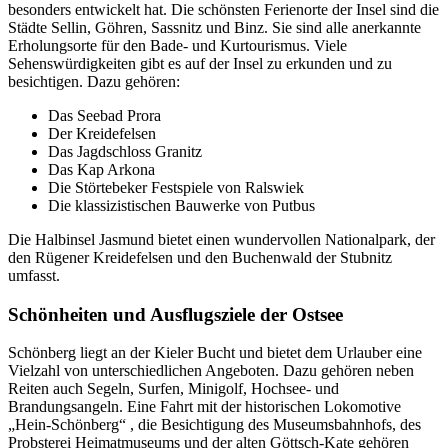
besonders entwickelt hat. Die schönsten Ferienorte der Insel sind die
Städte Sellin, Göhren, Sassnitz und Binz. Sie sind alle anerkannte
Erholungsorte für den Bade- und Kurtourismus. Viele
Sehenswürdigkeiten gibt es auf der Insel zu erkunden und zu
besichtigen. Dazu gehören:
Das Seebad Prora
Der Kreidefelsen
Das Jagdschloss Granitz
Das Kap Arkona
Die Störtebeker Festspiele von Ralswiek
Die klassizistischen Bauwerke von Putbus
Die Halbinsel Jasmund bietet einen wundervollen Nationalpark, der
den Rügener Kreidefelsen und den Buchenwald der Stubnitz
umfasst.
Schönheiten und Ausflugsziele der Ostsee
Schönberg liegt an der Kieler Bucht und bietet dem Urlauber eine
Vielzahl von unterschiedlichen Angeboten. Dazu gehören neben
Reiten auch Segeln, Surfen, Minigolf, Hochsee- und
Brandungsangeln. Eine Fahrt mit der historischen Lokomotive
„Hein-Schönberg“ , die Besichtigung des Museumsbahnhofs, des
Probsterei Heimatmuseums und der alten Göttsch-Kate gehören