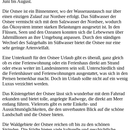
Juni bis August.
Die Ostsee ist ein Binnenmeer, wo der Wasseraustausch nur über
einen einzigen Zulauf zur Nordsee erfolgt. Das Süßwasser der
Ostsee vermischt sich mit dem Salzwasser der Nordsee, wodurch
das Ökosystem immer starken Belastungen ausgesetzt ist. In den
Flüssen, Seen und den Ozeanen konnten sich die Lebewesen über
Jahrmillionen an ihre Umgebung anpassen. Durch den ständigen
Wechsel des Salzgehalts im Süßwasser bietet die Ostsee nur eine
sehr geringe Artenvielfalt.
Eine Unterkunft für den Ostsee Urlaub gibt es überall, ganz gleich
ob es eine Ferienwohnung oder ein Ferienhaus direkt am Strand
oder etwas weiter im Landesinneren sein soll. Unterschiedlich sind
die Ferienhäuser und Ferienwohnungen ausgestattet, was sich in den
Preisen bemerkbar macht. Doch im Urlaub sollte nicht auf ein wenig
Luxus verzichtet werden.
Das Küstengebiet der Ostsee lässt sich wunderbar mit dem Fahrrad
erkunden und bietet tolle, angelegte Radwege, die direkt am Meer
entlang führen. Vielerorts gibt es nette Einkehr- und
Aussichtsmöglichkeiten, die den unverbauten Blick auf die schöne
Landschaft und die Ostsee bieten.
Die Waldgebiete der Ostsee reichen oft bis zu den schönen
Stränden. Die Städte bieten viele kulturelle und geschichtliche