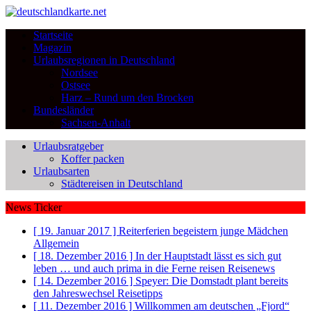
Startseite
Magazin
Urlaubsregionen in Deutschland
Nordsee
Ostsee
Harz – Rund um den Brocken
Bundesländer
Sachsen-Anhalt
Urlaubsratgeber
Koffer packen
Urlaubsarten
Städtereisen in Deutschland
News Ticker
[ 19. Januar 2017 ]
Reiterferien begeistern junge Mädchen
Allgemein
[ 18. Dezember 2016 ]
In der Hauptstadt lässt es sich gut
leben … und auch prima in die Ferne reisen
Reisenews
[ 14. Dezember 2016 ]
Speyer: Die Domstadt plant bereits
den Jahreswechsel
Reisetipps
[ 11. Dezember 2016 ]
Willkommen am deutschen „Fjord“