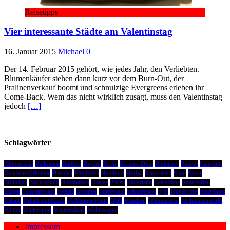
Reisetipps
Vier interessante Städte am Valentinstag
16. Januar 2015
Michael
0
Der 14. Februar 2015 gehört, wie jedes Jahr, den Verliebten.
Blumenkäufer stehen dann kurz vor dem Burn-Out, der
Pralinenverkauf boomt und schnulzige Evergreens erleben ihr
Come-Back. Wem das nicht wirklich zusagt, muss den Valentinstag
jedoch
[…]
Schlagwörter
Aktivurlaub
Balkonien
Barfuss
Bayern
Berlin
Berliner Dom
Bodensee
Bäume
Camping
Deutsche Urlauber
Dresden
Flughafen
Hamburg
Herbst
Kurzreisen
Köln
Küste
München
Naturschutz
Oktoberfest
Ostsee
Preise
Radurlaub
Reisefotos
Reiterferien
Rügen
Schwarzwald
Seebad
Sommer
Spreewald
Städtereisen
Sylt
Tegeler See
Tourismus
Urlaub
Urlaub mit Hund
Völklinger Hütte
Wald
Wandern
Weihnachten
Weihnachtsmarkt
Winter
Wintersport
Winterurlaub
Wohnwagen
Impressum