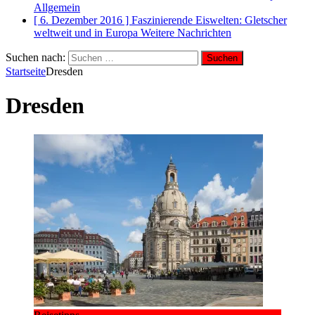
Allgemein
[ 6. Dezember 2016 ]
Faszinierende Eiswelten: Gletscher
weltweit und in Europa
Weitere Nachrichten
Suchen nach:
Startseite
Dresden
Dresden