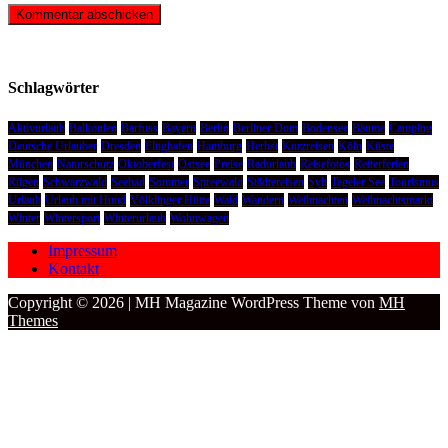
Schlagwörter
Aktivurlaub
Balkonien
Barfuss
Bayern
Berlin
Berliner Dom
Bodensee
Bäume
Camping
Deutsche Urlauber
Dresden
Flughafen
Hamburg
Herbst
Kurzreisen
Köln
Küste
München
Naturschutz
Oktoberfest
Ostsee
Preise
Radurlaub
Reisefotos
Reiterferien
Rügen
Schwarzwald
Seebad
Sommer
Spreewald
Städtereisen
Sylt
Tegeler See
Tourismus
Urlaub
Urlaub mit Hund
Völklinger Hütte
Wald
Wandern
Weihnachten
Weihnachtsmarkt
Winter
Wintersport
Winterurlaub
Wohnwagen
Impressum
Kontakt
Copyright © 2026 | MH Magazine WordPress Theme von
MH
Themes