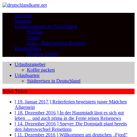
Startseite
Magazin
Urlaubsregionen in Deutschland
Nordsee
Ostsee
Harz – Rund um den Brocken
Bundesländer
Sachsen-Anhalt
Urlaubsratgeber
Koffer packen
Urlaubsarten
Städtereisen in Deutschland
News Ticker
[ 19. Januar 2017 ]
Reiterferien begeistern junge Mädchen
Allgemein
[ 18. Dezember 2016 ]
In der Hauptstadt lässt es sich gut
leben … und auch prima in die Ferne reisen
Reisenews
[ 14. Dezember 2016 ]
Speyer: Die Domstadt plant bereits
den Jahreswechsel
Reisetipps
[ 11. Dezember 2016 ]
Willkommen am deutschen „Fjord“