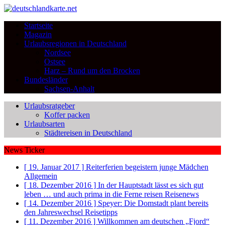
Startseite
Magazin
Urlaubsregionen in Deutschland
Nordsee
Ostsee
Harz – Rund um den Brocken
Bundesländer
Sachsen-Anhalt
Urlaubsratgeber
Koffer packen
Urlaubsarten
Städtereisen in Deutschland
News Ticker
[ 19. Januar 2017 ]
Reiterferien begeistern junge Mädchen
Allgemein
[ 18. Dezember 2016 ]
In der Hauptstadt lässt es sich gut
leben … und auch prima in die Ferne reisen
Reisenews
[ 14. Dezember 2016 ]
Speyer: Die Domstadt plant bereits
den Jahreswechsel
Reisetipps
[ 11. Dezember 2016 ]
Willkommen am deutschen „Fjord“