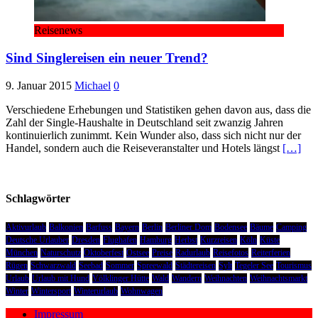
Reisenews
Sind Singlereisen ein neuer Trend?
9. Januar 2015
Michael
0
Verschiedene Erhebungen und Statistiken gehen davon aus, dass die
Zahl der Single-Haushalte in Deutschland seit zwanzig Jahren
kontinuierlich zunimmt. Kein Wunder also, dass sich nicht nur der
Handel, sondern auch die Reiseveranstalter und Hotels längst
[…]
Schlagwörter
Aktivurlaub
Balkonien
Barfuss
Bayern
Berlin
Berliner Dom
Bodensee
Bäume
Camping
Deutsche Urlauber
Dresden
Flughafen
Hamburg
Herbst
Kurzreisen
Köln
Küste
München
Naturschutz
Oktoberfest
Ostsee
Preise
Radurlaub
Reisefotos
Reiterferien
Rügen
Schwarzwald
Seebad
Sommer
Spreewald
Städtereisen
Sylt
Tegeler See
Tourismus
Urlaub
Urlaub mit Hund
Völklinger Hütte
Wald
Wandern
Weihnachten
Weihnachtsmarkt
Winter
Wintersport
Winterurlaub
Wohnwagen
Impressum