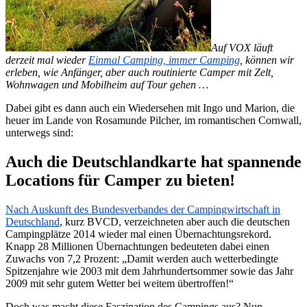
Auf VOX läuft
derzeit mal wieder
Einmal Camping, immer Camping
, können wir
erleben, wie Anfänger, aber auch routinierte Camper mit Zelt,
Wohnwagen und Mobilheim auf Tour gehen …
Dabei gibt es dann auch ein Wiedersehen mit Ingo und Marion, die
heuer im Lande von Rosamunde Pilcher, im romantischen Cornwall,
unterwegs sind:
Auch die Deutschlandkarte hat spannende
Locations für Camper zu bieten!
Nach Auskunft des Bundesverbandes der Campingwirtschaft in
Deutschland
, kurz BVCD, verzeichneten aber auch die deutschen
Campingplätze 2014 wieder mal einen Übernachtungsrekord.
Knapp 28 Millionen Übernachtungen bedeuteten dabei einen
Zuwachs von 7,2 Prozent: „Damit werden auch wetterbedingte
Spitzenjahre wie 2003 mit dem Jahrhundertsommer sowie das Jahr
2009 mit sehr gutem Wetter bei weitem übertroffen!“
Doch was macht diese Faszination des Campings aus? Nun,