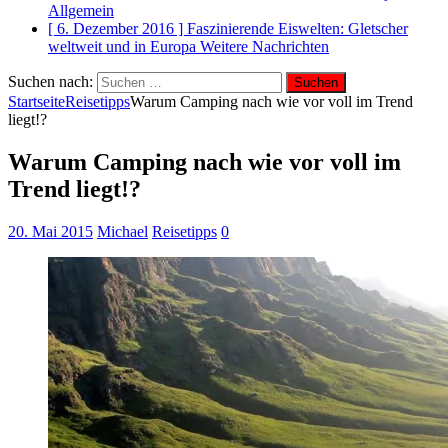
Allgemein
[ 6. Dezember 2016 ]
Faszinierende Eiswelten: Gletscher
weltweit und in Europa
Weitere Nachrichten
Suchen nach:
Startseite
Reisetipps
Warum Camping nach wie vor voll im Trend
liegt!?
Warum Camping nach wie vor voll im
Trend liegt!?
20. Mai 2015
Michael
Reisetipps
0