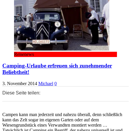
Reisenews
Camping-Urlaube erfreuen sich zunehmender
Beliebtheit!
3. November 2014
Michael
0
Diese Seite teilen:
0
0
0
Campen kann man jederzeit und nahezu überall, denn schließlich
kann das Zelt sogar im eigenen Garten oder auf dem
Wiesengrundstück eines Verwandten montiert werden …
Tatsächlich ist Camping ein Begriff, der nahezu universell ist und