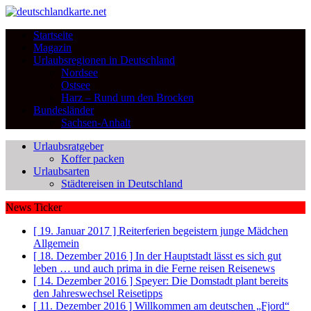
Startseite
Magazin
Urlaubsregionen in Deutschland
Nordsee
Ostsee
Harz – Rund um den Brocken
Bundesländer
Sachsen-Anhalt
Urlaubsratgeber
Koffer packen
Urlaubsarten
Städtereisen in Deutschland
News Ticker
[ 19. Januar 2017 ]
Reiterferien begeistern junge Mädchen
Allgemein
[ 18. Dezember 2016 ]
In der Hauptstadt lässt es sich gut
leben … und auch prima in die Ferne reisen
Reisenews
[ 14. Dezember 2016 ]
Speyer: Die Domstadt plant bereits
den Jahreswechsel
Reisetipps
[ 11. Dezember 2016 ]
Willkommen am deutschen „Fjord“