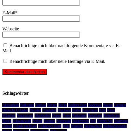
E-Mail
*
Webseite
Benachrichtige mich über nachfolgende Kommentare via E-
Mail.
Benachrichtige mich über neue Beiträge via E-Mail.
Schlagwörter
Aktivurlaub
Balkonien
Barfuss
Bayern
Berlin
Berliner Dom
Bodensee
Bäume
Camping
Deutsche Urlauber
Dresden
Flughafen
Hamburg
Herbst
Kurzreisen
Köln
Küste
München
Naturschutz
Oktoberfest
Ostsee
Preise
Radurlaub
Reisefotos
Reiterferien
Rügen
Schwarzwald
Seebad
Sommer
Spreewald
Städtereisen
Sylt
Tegeler See
Tourismus
Urlaub
Urlaub mit Hund
Völklinger Hütte
Wald
Wandern
Weihnachten
Weihnachtsmarkt