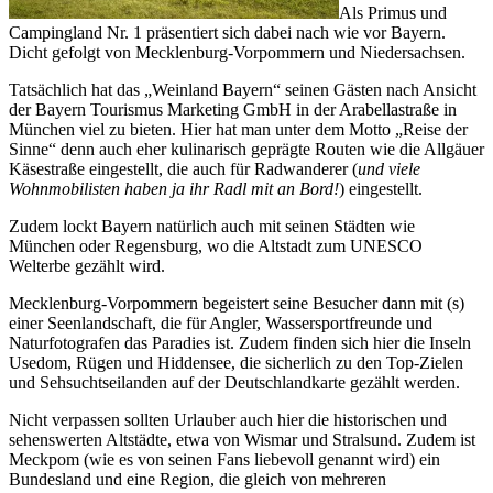
Als Primus und
Campingland Nr. 1 präsentiert sich dabei nach wie vor Bayern.
Dicht gefolgt von Mecklenburg-Vorpommern und Niedersachsen.
Tatsächlich hat das „Weinland Bayern“ seinen Gästen nach Ansicht
der Bayern Tourismus Marketing GmbH in der Arabellastraße in
München viel zu bieten. Hier hat man unter dem Motto „Reise der
Sinne“ denn auch eher kulinarisch geprägte Routen wie die Allgäuer
Käsestraße eingestellt, die auch für Radwanderer (
und viele
Wohnmobilisten haben ja ihr Radl mit an Bord!
) eingestellt.
Zudem lockt Bayern natürlich auch mit seinen Städten wie
München oder Regensburg, wo die Altstadt zum UNESCO
Welterbe gezählt wird.
Mecklenburg-Vorpommern begeistert seine Besucher dann mit (s)
einer Seenlandschaft, die für Angler, Wassersportfreunde und
Naturfotografen das Paradies ist. Zudem finden sich hier die Inseln
Usedom, Rügen und Hiddensee, die sicherlich zu den Top-Zielen
und Sehsuchtseilanden auf der Deutschlandkarte gezählt werden.
Nicht verpassen sollten Urlauber auch hier die historischen und
sehenswerten Altstädte, etwa von Wismar und Stralsund. Zudem ist
Meckpom (wie es von seinen Fans liebevoll genannt wird) ein
Bundesland und eine Region, die gleich von mehreren