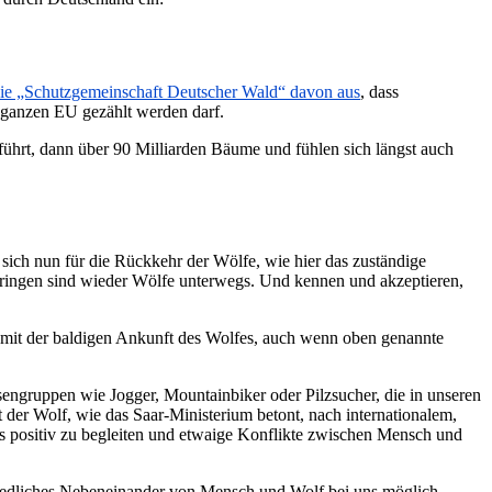
die „Schutzgemeinschaft Deutscher Wald“ davon aus
, dass
r ganzen EU gezählt werden darf.
hrt, dann über 90 Milliarden Bäume und fühlen sich längst auch
sich nun für die Rückkehr der Wölfe, wie hier das zuständige
ringen sind wieder Wölfe unterwegs. Und kennen und akzeptieren,
er mit der baldigen Ankunft des Wolfes, auch wenn oben genannte
essengruppen wie Jogger, Mountainbiker oder Pilzsucher, die in unseren
t der Wolf, wie das Saar-Ministerium betont, nach internationalem,
s positiv zu begleiten und etwaige Konflikte zwischen Mensch und
friedliches Nebeneinander von Mensch und Wolf bei uns möglich.