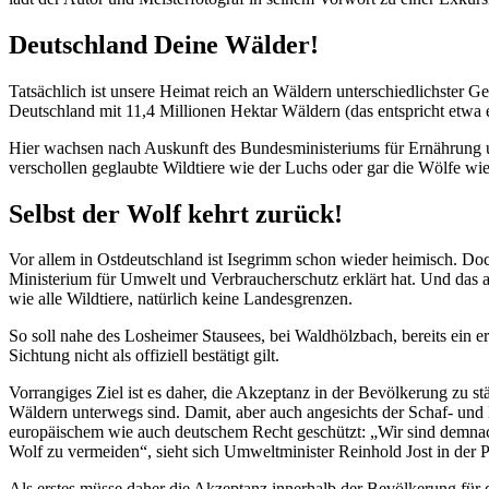
Deutschland Deine Wälder!
Tatsächlich ist unsere Heimat reich an Wäldern unterschiedlichster G
Deutschland mit 11,4 Millionen Hektar Wäldern (das entspricht etwa
Hier wachsen nach Auskunft des Bundesministeriums für Ernährung u
verschollen geglaubte Wildtiere wie der Luchs oder gar die Wölfe wi
Selbst der Wolf kehrt zurück!
Vor allem in Ostdeutschland ist Isegrimm schon wieder heimisch. Doc
Ministerium für Umwelt und Verbraucherschutz erklärt hat. Und das
wie alle Wildtiere, natürlich keine Landesgrenzen.
So soll nahe des Losheimer Stausees, bei Waldhölzbach, bereits ein e
Sichtung nicht als offiziell bestätigt gilt.
Vorrangiges Ziel ist es daher, die Akzeptanz in der Bevölkerung zu st
Wäldern unterwegs sind. Damit, aber auch angesichts der Schaf- und K
europäischem wie auch deutschem Recht geschützt: „Wir sind demnach
Wolf zu vermeiden“, sieht sich Umweltminister Reinhold Jost in der Pf
Als erstes müsse daher die Akzeptanz innerhalb der Bevölkerung für