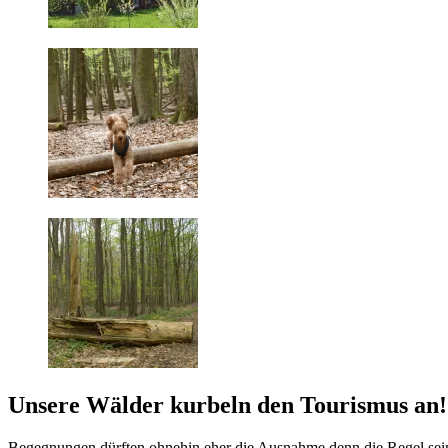
Unsere Wälder kurbeln den Tourismus an!
Begegnungen dürften ohnehin eher die Ausnahme denn die Regel sein