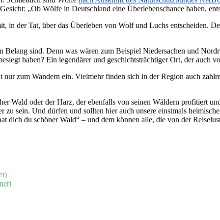
u Gesicht: „Ob Wölfe in Deutschland eine Überlebenschance haben, ent
t, in der Tat, über das Überleben von Wolf und Luchs entscheiden. De
on Belang sind. Denn was wären zum Beispiel Niedersachen und Nordrhe
siegt haben? Ein legendärer und geschichtsträchtiger Ort, der auch v
t nur zum Wandern ein. Vielmehr finden sich in der Region auch zahlr
cher Wald oder der Harz, der ebenfalls von seinen Wäldern profitiert u
der zu sein. Und dürfen und sollten hier auch unsere einstmals heimisc
at dich du schöner Wald“ – und dem können alle, die von der Reiselus
et)
net)