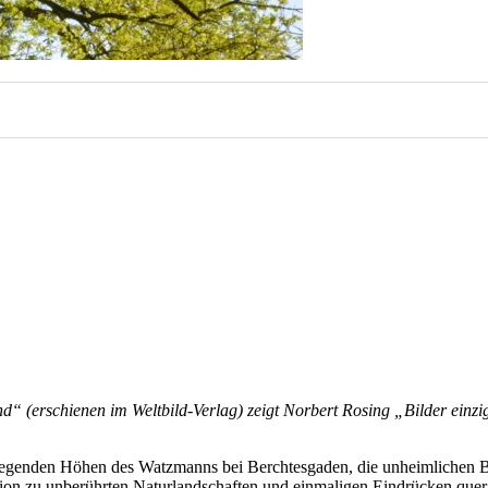
d“ (erschienen im Weltbild-Verlag) zeigt Norbert Rosing „Bilder einzi
egenden Höhen des Watzmanns bei Berchtesgaden, die unheimlichen Ber
sion zu unberührten Naturlandschaften und einmaligen Eindrücken quer