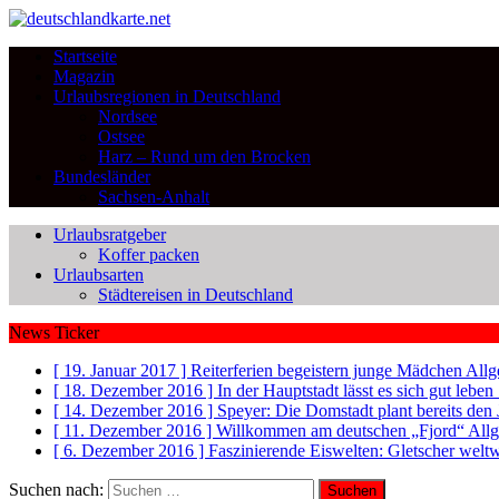
Startseite
Magazin
Urlaubsregionen in Deutschland
Nordsee
Ostsee
Harz – Rund um den Brocken
Bundesländer
Sachsen-Anhalt
Urlaubsratgeber
Koffer packen
Urlaubsarten
Städtereisen in Deutschland
News Ticker
[ 19. Januar 2017 ]
Reiterferien begeistern junge Mädchen
Allg
[ 18. Dezember 2016 ]
In der Hauptstadt lässt es sich gut leb
[ 14. Dezember 2016 ]
Speyer: Die Domstadt plant bereits den
[ 11. Dezember 2016 ]
Willkommen am deutschen „Fjord“
All
[ 6. Dezember 2016 ]
Faszinierende Eiswelten: Gletscher welt
Suchen nach: