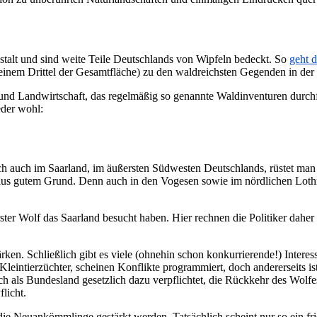
estalt und sind weite Teile Deutschlands von Wipfeln bedeckt. So
geht 
 einem Drittel der Gesamtfläche) zu den waldreichsten Gegenden in de
nd Landwirtschaft, das regelmäßig so genannte Waldinventuren durchfü
eder wohl:
h auch im Saarland, im äußersten Südwesten Deutschlands, rüstet man 
 aus gutem Grund. Denn auch in den Vogesen sowie im nördlichen Loth
rster Wolf das Saarland besucht haben. Hier rechnen die Politiker dah
ärken. Schließlich gibt es viele (ohnehin schon konkurrierende!) Inter
leintierzüchter, scheinen Konflikte programmiert, doch andererseits is
 als Bundesland gesetzlich dazu verpflichtet, die Rückkehr des Wolfe
licht.
 die Neuankömmlinge gestärkt werden. Tatsächlich scheint nur so ein 