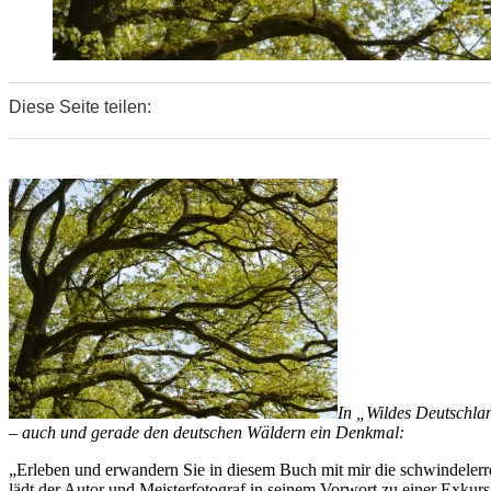
Diese Seite teilen:
0
0
0
In „Wildes Deutschlan
– auch und gerade den deutschen Wäldern ein Denkmal:
„Erleben und erwandern Sie in diesem Buch mit mir die schwindelerr
lädt der Autor und Meisterfotograf in seinem Vorwort zu einer Exkur