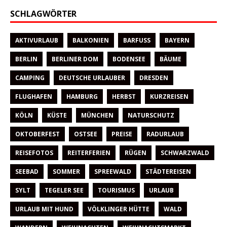
SCHLAGWÖRTER
AKTIVURLAUB
BALKONIEN
BARFUSS
BAYERN
BERLIN
BERLINER DOM
BODENSEE
BÄUME
CAMPING
DEUTSCHE URLAUBER
DRESDEN
FLUGHAFEN
HAMBURG
HERBST
KURZREISEN
KÖLN
KÜSTE
MÜNCHEN
NATURSCHUTZ
OKTOBERFEST
OSTSEE
PREISE
RADURLAUB
REISEFOTOS
REITERFERIEN
RÜGEN
SCHWARZWALD
SEEBAD
SOMMER
SPREEWALD
STÄDTEREISEN
SYLT
TEGELER SEE
TOURISMUS
URLAUB
URLAUB MIT HUND
VÖLKLINGER HÜTTE
WALD