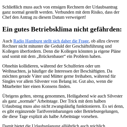
Schließlich muss auch von emsigen Rechnern der Urlaubsantrag
ganz normal gestellt werden. Verbunden mit dem Risiko, dass der
Chef den Antrag zu diesem Datum verweigert!
Ein gutes Betriebsklima nicht gefährden:
Auch
Radio Hamburg stellt sich daher die Frage
, ob allzu clevere
Rechner nicht mitunter die Geduld der Geschäftsführung und
Kollegen überfordern. Denn die Kollegen könnten ja eigene Pläne
und somit mit dem „Brückenbauer“ ein Problem haben.
Ohnehin kollidieren, während der Schulferien oder um
Weihnachten, ja häufiger die Interessen der Beschäftigten. Da
möchten gerade Väter und Mütter gerne freihaben, während für
Singles vor allem Silvester von Belang ist. Gut also, wenn die
Mitarbeiter hier einen Konsens finden.
Übrigens gelten, streng genommen, Heiligabend wie auch Silvester
als ganz „normale“ Arbeitstage. Der Trick mit dem halben
Urlaubstag muss also nicht zwangsläufig funktionieren. Es sei denn,
es gibt ergänzende Tarifvereinbarungen oder Betriebsregelungen,
die diese Tage explizit als halbe Arbeitstage vorsehen.
Damit bietet die Urlaubsplanung alljährlich auch reichlich