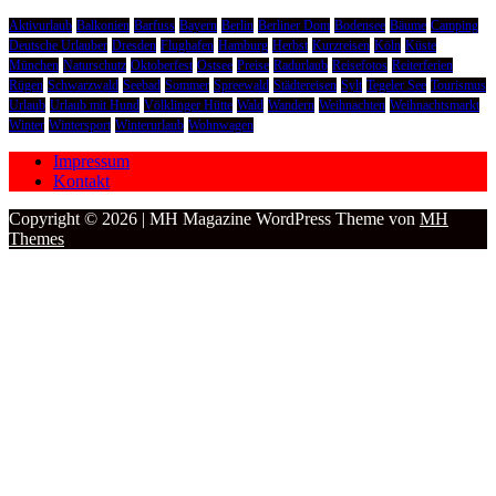
Aktivurlaub
Balkonien
Barfuss
Bayern
Berlin
Berliner Dom
Bodensee
Bäume
Camping
Deutsche Urlauber
Dresden
Flughafen
Hamburg
Herbst
Kurzreisen
Köln
Küste
München
Naturschutz
Oktoberfest
Ostsee
Preise
Radurlaub
Reisefotos
Reiterferien
Rügen
Schwarzwald
Seebad
Sommer
Spreewald
Städtereisen
Sylt
Tegeler See
Tourismus
Urlaub
Urlaub mit Hund
Völklinger Hütte
Wald
Wandern
Weihnachten
Weihnachtsmarkt
Winter
Wintersport
Winterurlaub
Wohnwagen
Impressum
Kontakt
Copyright © 2026 | MH Magazine WordPress Theme von
MH
Themes