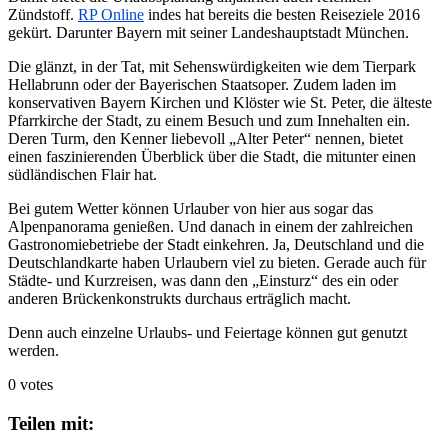
Zündstoff.
RP Online
indes hat bereits die besten Reiseziele 2016
gekürt. Darunter Bayern mit seiner Landeshauptstadt München.
Die glänzt, in der Tat, mit Sehenswürdigkeiten wie dem Tierpark
Hellabrunn oder der Bayerischen Staatsoper. Zudem laden im
konservativen Bayern Kirchen und Klöster wie St. Peter, die älteste
Pfarrkirche der Stadt, zu einem Besuch und zum Innehalten ein.
Deren Turm, den Kenner liebevoll „Alter Peter“ nennen, bietet
einen faszinierenden Überblick über die Stadt, die mitunter einen
südländischen Flair hat.
Bei gutem Wetter können Urlauber von hier aus sogar das
Alpenpanorama genießen. Und danach in einem der zahlreichen
Gastronomiebetriebe der Stadt einkehren. Ja, Deutschland und die
Deutschlandkarte haben Urlaubern viel zu bieten. Gerade auch für
Städte- und Kurzreisen, was dann den „Einsturz“ des ein oder
anderen Brückenkonstrukts durchaus erträglich macht.
Denn auch einzelne Urlaubs- und Feiertage können gut genutzt
werden.
0 votes
Teilen mit: