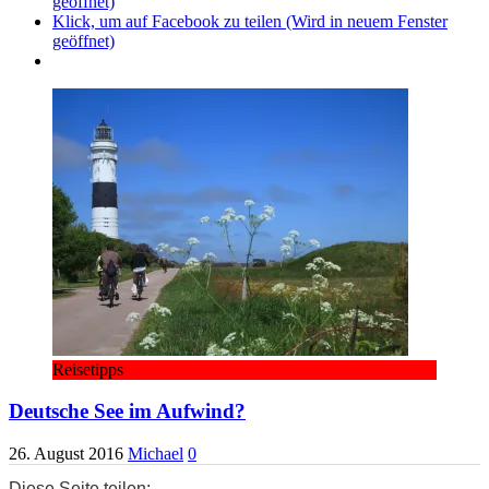
geöffnet)
Klick, um auf Facebook zu teilen (Wird in neuem Fenster
geöffnet)
Reisetipps
Deutsche See im Aufwind?
26. August 2016
Michael
0
Diese Seite teilen: