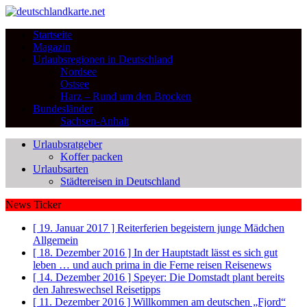
Startseite
Magazin
Urlaubsregionen in Deutschland
Nordsee
Ostsee
Harz – Rund um den Brocken
Bundesländer
Sachsen-Anhalt
Urlaubsratgeber
Koffer packen
Urlaubsarten
Städtereisen in Deutschland
News Ticker
[ 19. Januar 2017 ]
Reiterferien begeistern junge Mädchen
Allgemein
[ 18. Dezember 2016 ]
In der Hauptstadt lässt es sich gut
leben … und auch prima in die Ferne reisen
Reisenews
[ 14. Dezember 2016 ]
Speyer: Die Domstadt plant bereits
den Jahreswechsel
Reisetipps
[ 11. Dezember 2016 ]
Willkommen am deutschen „Fjord“