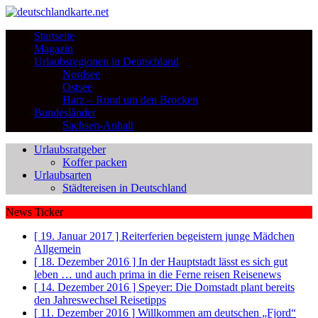
Startseite
Magazin
Urlaubsregionen in Deutschland
Nordsee
Ostsee
Harz – Rund um den Brocken
Bundesländer
Sachsen-Anhalt
Urlaubsratgeber
Koffer packen
Urlaubsarten
Städtereisen in Deutschland
News Ticker
[ 19. Januar 2017 ]
Reiterferien begeistern junge Mädchen
Allgemein
[ 18. Dezember 2016 ]
In der Hauptstadt lässt es sich gut
leben … und auch prima in die Ferne reisen
Reisenews
[ 14. Dezember 2016 ]
Speyer: Die Domstadt plant bereits
den Jahreswechsel
Reisetipps
[ 11. Dezember 2016 ]
Willkommen am deutschen „Fjord“