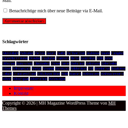
Mail.
Benachrichtige mich über neue Beiträge via E-Mail.
Schlagwörter
Aktivurlaub
Balkonien
Barfuss
Bayern
Berlin
Berliner Dom
Bodensee
Bäume
Camping
Deutsche Urlauber
Dresden
Flughafen
Hamburg
Herbst
Kurzreisen
Köln
Küste
München
Naturschutz
Oktoberfest
Ostsee
Preise
Radurlaub
Reisefotos
Reiterferien
Rügen
Schwarzwald
Seebad
Sommer
Spreewald
Städtereisen
Sylt
Tegeler See
Tourismus
Urlaub
Urlaub mit Hund
Völklinger Hütte
Wald
Wandern
Weihnachten
Weihnachtsmarkt
Winter
Wintersport
Winterurlaub
Wohnwagen
Impressum
Kontakt
Copyright © 2026 | MH Magazine WordPress Theme von
MH
Themes