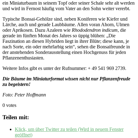
ein Miniaturbaum in seinem Topf oder seiner Schale sehr alt werden
und wird in Fernost häufig vom Vater an den Sohn weiter vererbt.
Typische Bonsai-Gehölze sind, neben Koniferen wie Kiefer und
Lärche, auch und gerade Laubbäume. Allen voran Ahorn, Ulmen
oder Aprikosen. Dazu Azaleen wie
Rhododendron indicum
, die
gerade im fünften Monat des Jahres so üppig blühen: „Die
Faszination an diesen Hybriden liegt in ihrer Blüte; diese kann, je
nach Sorte, ein oder mehrfarbig sein“, sehen die Bonsaifreunde in
der anstehenden Sonderausstellung einen Hochgenuss für jeden
Pflanzenenthusiasten.
Weitere Infos gibt es unter der Rufnummer: + 49 541 969 2739.
Die Bäume im Miniaturformat wissen nicht nur Pflanzenfreude
zu begeistern!
Foto: Peter Hoffmann
0 votes
Teilen mit:
Klick, um über Twitter zu teilen (Wird in neuem Fenster
geöffnet)