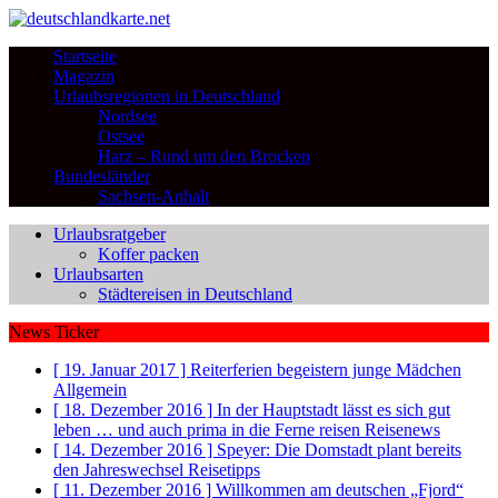
Startseite
Magazin
Urlaubsregionen in Deutschland
Nordsee
Ostsee
Harz – Rund um den Brocken
Bundesländer
Sachsen-Anhalt
Urlaubsratgeber
Koffer packen
Urlaubsarten
Städtereisen in Deutschland
News Ticker
[ 19. Januar 2017 ]
Reiterferien begeistern junge Mädchen
Allgemein
[ 18. Dezember 2016 ]
In der Hauptstadt lässt es sich gut
leben … und auch prima in die Ferne reisen
Reisenews
[ 14. Dezember 2016 ]
Speyer: Die Domstadt plant bereits
den Jahreswechsel
Reisetipps
[ 11. Dezember 2016 ]
Willkommen am deutschen „Fjord“