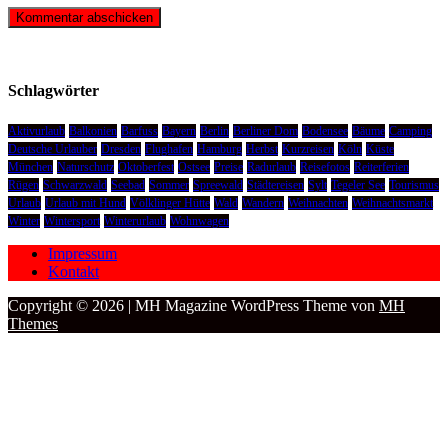
Schlagwörter
Aktivurlaub
Balkonien
Barfuss
Bayern
Berlin
Berliner Dom
Bodensee
Bäume
Camping
Deutsche Urlauber
Dresden
Flughafen
Hamburg
Herbst
Kurzreisen
Köln
Küste
München
Naturschutz
Oktoberfest
Ostsee
Preise
Radurlaub
Reisefotos
Reiterferien
Rügen
Schwarzwald
Seebad
Sommer
Spreewald
Städtereisen
Sylt
Tegeler See
Tourismus
Urlaub
Urlaub mit Hund
Völklinger Hütte
Wald
Wandern
Weihnachten
Weihnachtsmarkt
Winter
Wintersport
Winterurlaub
Wohnwagen
Impressum
Kontakt
Copyright © 2026 | MH Magazine WordPress Theme von
MH
Themes