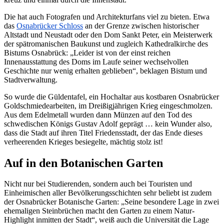
Die hat auch Fotografen und Architekturfans viel zu bieten. Etwa
das
Osnabrücker Schloss
an der Grenze zwischen historischer
Altstadt und Neustadt oder den Dom Sankt Peter, ein Meisterwerk
der spätromanischen Baukunst und zugleich Kathedralkirche des
Bistums Osnabrück: „Leider ist von der einst reichen
Innenausstattung des Doms im Laufe seiner wechselvollen
Geschichte nur wenig erhalten geblieben“, beklagen Bistum und
Stadtverwaltung.
So wurde die Güldentafel, ein Hochaltar aus kostbaren Osnabrücker
Goldschmiedearbeiten, im Dreißigjährigen Krieg eingeschmolzen.
Aus dem Edelmetall wurden dann Münzen auf den Tod des
schwedischen Königs Gustav Adolf geprägt … kein Wunder also,
dass die Stadt auf ihren Titel Friedensstadt, der das Ende dieses
verheerenden Krieges besiegelte, mächtig stolz ist!
Auf in den Botanischen Garten
Nicht nur bei Studierenden, sondern auch bei Touristen und
Einheimischen aller Bevölkerungsschichten sehr beliebt ist zudem
der Osnabrücker Botanische Garten: „Seine besondere Lage in zwei
ehemaligen Steinbrüchen macht den Garten zu einem Natur-
Highlight inmitten der Stadt“, weiß auch die Universität die Lage