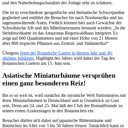
und den Naherholungscharakter der Anlage sehr zu schätzen.
Die ist in verschiedene geografische und thematische Schwerpunkte
gegliedert und entführt die Besucher bis nach Nordamerika und ins
sagenumwitternde Asien. Freilich können hier auch Gewächse der
Schwäbische Alb und des Mittelmeerraums bestaunt werden: „In die
Steinbruchkante ist das Amazonas Regenwaldhaus integriert. Es
zeigt auf 600 Quadratmetern und mit einer Höhe von 21 Metern
über 800 tropische Pflanzen aus Zentral- und Südamerika!“
Übrigens
feiert der Botanische Garten in diesem Jahr sein 30-
jähriges Jubiläum
. Highlight des Jahres wird dabei der Tag des
Botanischen Gartens am 15. Juni sein.
Asiatische Miniaturbäume versprühen
einen ganz besonderen Reiz!
Bis es so weit ist, wird zunächst die mystische Welt Südostasiens mit
ihren Miniaturbäumen in Deutschland und in Osnabrück zu Gast
sein. Denn am 24. und 25. Mai lädt der Club der Bonsaifreunde zu
seinen ersten Azaleentagen in den Botanischen ein.
Besucher dürfen sich dabei auf japanische Blütenträume und
Bäumchen im Alter von 5 bis 50 Jahren freuen. Tatsächlich kann so