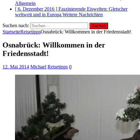
Allgemein
[ 6. Dezember 2016 ]
Faszinierende Eiswelten: Gletscher
weltweit und in Europa
Weitere Nachrichten
Suchen nach:
Startseite
Reisetipps
Osnabrück: Willkommen in der Friedensstadt!
Osnabrück: Willkommen in der
Friedensstadt!
12. Mai 2014
Michael
Reisetipps
0