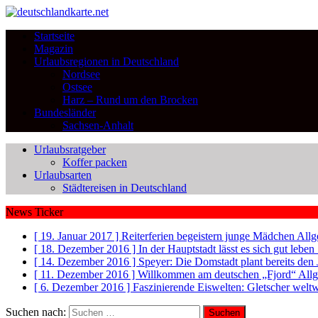
Startseite
Magazin
Urlaubsregionen in Deutschland
Nordsee
Ostsee
Harz – Rund um den Brocken
Bundesländer
Sachsen-Anhalt
Urlaubsratgeber
Koffer packen
Urlaubsarten
Städtereisen in Deutschland
News Ticker
[ 19. Januar 2017 ]
Reiterferien begeistern junge Mädchen
Allg
[ 18. Dezember 2016 ]
In der Hauptstadt lässt es sich gut leb
[ 14. Dezember 2016 ]
Speyer: Die Domstadt plant bereits den
[ 11. Dezember 2016 ]
Willkommen am deutschen „Fjord“
All
[ 6. Dezember 2016 ]
Faszinierende Eiswelten: Gletscher welt
Suchen nach: