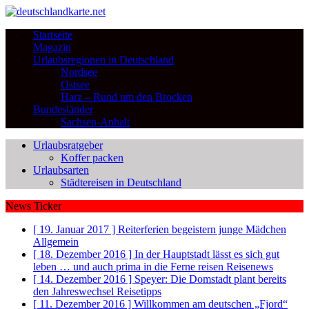
Startseite
Magazin
Urlaubsregionen in Deutschland
Nordsee
Ostsee
Harz – Rund um den Brocken
Bundesländer
Sachsen-Anhalt
Urlaubsratgeber
Koffer packen
Urlaubsarten
Städtereisen in Deutschland
News Ticker
[ 19. Januar 2017 ]
Reiterferien begeistern junge Mädchen
Allgemein
[ 18. Dezember 2016 ]
In der Hauptstadt lässt es sich gut
leben … und auch prima in die Ferne reisen
Reisenews
[ 14. Dezember 2016 ]
Speyer: Die Domstadt plant bereits
den Jahreswechsel
Reisetipps
[ 11. Dezember 2016 ]
Willkommen am deutschen „Fjord“