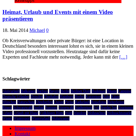
Reisetipps
Heimat, Urlaub und Events mit einem Video
präsentieren
18. Mai 2014
Michael
0
Ob Kreisverwaltungen oder private Bürger: ist eine Location in
Deutschland besonders interessant lohnt es sich, sie in einem kleinen
Video professionell vorzustellen. Heutzutage sind dafür keine
Experten und Fachleute mehr notwendig. Jeder kann mit der
[…]
Schlagwörter
Aktivurlaub
Balkonien
Barfuss
Bayern
Berlin
Berliner Dom
Bodensee
Bäume
Camping
Deutsche Urlauber
Dresden
Flughafen
Hamburg
Herbst
Kurzreisen
Köln
Küste
München
Naturschutz
Oktoberfest
Ostsee
Preise
Radurlaub
Reisefotos
Reiterferien
Rügen
Schwarzwald
Seebad
Sommer
Spreewald
Städtereisen
Sylt
Tegeler See
Tourismus
Urlaub
Urlaub mit Hund
Völklinger Hütte
Wald
Wandern
Weihnachten
Weihnachtsmarkt
Winter
Wintersport
Winterurlaub
Wohnwagen
Impressum
Kontakt