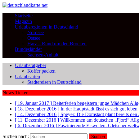
Startseite
Magazin
Urlaubsregionen in Deutschland
Nordsee
Ostsee
Harz – Rund um den Brocken
Bundesländer
Sachsen-Anhalt
Urlaubsratgeber
Koffer packen
Urlaubsarten
Städtereisen in Deutschland
News Ticker
[ 19. Januar 2017 ]
Reiterferien begeistern junge Mädchen
Allg
[ 18. Dezember 2016 ]
In der Hauptstadt lässt es sich gut leb
[ 14. Dezember 2016 ]
Speyer: Die Domstadt plant bereits den
[ 11. Dezember 2016 ]
Willkommen am deutschen „Fjord“
All
[ 6. Dezember 2016 ]
Faszinierende Eiswelten: Gletscher welt
Suchen nach: