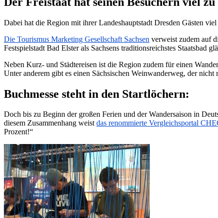
Der Freistaat hat seinen Besuchern viel zu 
Dabei hat die Region mit ihrer Landeshauptstadt Dresden Gästen vie
Die Tourismus Marketing Gesellschaft Sachsen
verweist zudem auf di
Festspielstadt Bad Elster als Sachsens traditionsreichstes Staatsbad 
Neben Kurz- und Städtereisen ist die Region zudem für einen Wander
Unter anderem gibt es einen Sächsischen Weinwanderweg, der nicht nu
Buchmesse steht in den Startlöchern:
Doch bis zu Beginn der großen Ferien und der Wandersaison in Deutsch
diesem Zusammenhang weist
das renommierte Vergleichsportal CH
Prozent!“