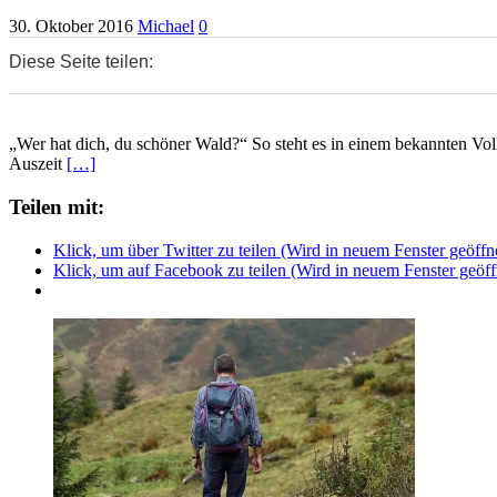
30. Oktober 2016
Michael
0
Diese Seite teilen:
0
0
0
„Wer hat dich, du schöner Wald?“ So steht es in einem bekannten Volk
Auszeit
[…]
Teilen mit:
Klick, um über Twitter zu teilen (Wird in neuem Fenster geöffn
Klick, um auf Facebook zu teilen (Wird in neuem Fenster geöff