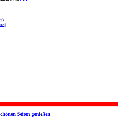
et)
net)
chönen Seiten genießen