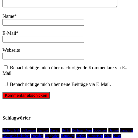
Name
*
E-Mail
*
Webseite
Benachrichtige mich über nachfolgende Kommentare via E-
Mail.
Benachrichtige mich über neue Beiträge via E-Mail.
Schlagwörter
Aktivurlaub
Balkonien
Barfuss
Bayern
Berlin
Berliner Dom
Bodensee
Bäume
Camping
Deutsche Urlauber
Dresden
Flughafen
Hamburg
Herbst
Kurzreisen
Köln
Küste