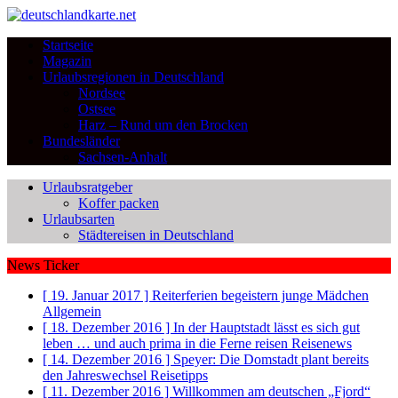
Startseite
Magazin
Urlaubsregionen in Deutschland
Nordsee
Ostsee
Harz – Rund um den Brocken
Bundesländer
Sachsen-Anhalt
Urlaubsratgeber
Koffer packen
Urlaubsarten
Städtereisen in Deutschland
News Ticker
[ 19. Januar 2017 ]
Reiterferien begeistern junge Mädchen
Allgemein
[ 18. Dezember 2016 ]
In der Hauptstadt lässt es sich gut
leben … und auch prima in die Ferne reisen
Reisenews
[ 14. Dezember 2016 ]
Speyer: Die Domstadt plant bereits
den Jahreswechsel
Reisetipps
[ 11. Dezember 2016 ]
Willkommen am deutschen „Fjord“