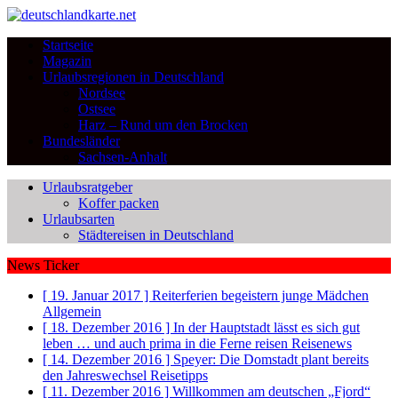
Startseite
Magazin
Urlaubsregionen in Deutschland
Nordsee
Ostsee
Harz – Rund um den Brocken
Bundesländer
Sachsen-Anhalt
Urlaubsratgeber
Koffer packen
Urlaubsarten
Städtereisen in Deutschland
News Ticker
[ 19. Januar 2017 ]
Reiterferien begeistern junge Mädchen
Allgemein
[ 18. Dezember 2016 ]
In der Hauptstadt lässt es sich gut
leben … und auch prima in die Ferne reisen
Reisenews
[ 14. Dezember 2016 ]
Speyer: Die Domstadt plant bereits
den Jahreswechsel
Reisetipps
[ 11. Dezember 2016 ]
Willkommen am deutschen „Fjord“