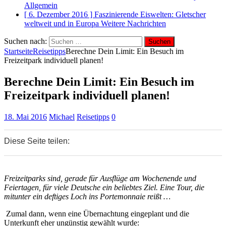
Allgemein
[ 6. Dezember 2016 ]
Faszinierende Eiswelten: Gletscher
weltweit und in Europa
Weitere Nachrichten
Suchen nach:
Startseite
Reisetipps
Berechne Dein Limit: Ein Besuch im
Freizeitpark individuell planen!
Berechne Dein Limit: Ein Besuch im
Freizeitpark individuell planen!
18. Mai 2016
Michael
Reisetipps
0
Diese Seite teilen:
0
0
0
Freizeitparks sind, gerade für Ausflüge am Wochenende und
Feiertagen, für viele Deutsche ein beliebtes Ziel. Eine Tour, die
mitunter ein deftiges Loch ins Portemonnaie reißt …
Zumal dann, wenn eine Übernachtung eingeplant und die
Unterkunft eher ungünstig gewählt wurde: