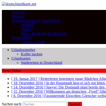
Startseite
Magazin
Urlaubsregionen in Deutschland
Nordsee
Ostsee
Harz – Rund um den Brocken
Bundesländer
Sachsen-Anhalt
Urlaubsratgeber
Koffer packen
Urlaubsarten
Städtereisen in Deutschland
News Ticker
[ 19. Januar 2017 ]
Reiterferien begeistern junge Mädchen
Allg
[ 18. Dezember 2016 ]
In der Hauptstadt lässt es sich gut leb
[ 14. Dezember 2016 ]
Speyer: Die Domstadt plant bereits den
[ 11. Dezember 2016 ]
Willkommen am deutschen „Fjord“
All
[ 6. Dezember 2016 ]
Faszinierende Eiswelten: Gletscher welt
Suchen nach: