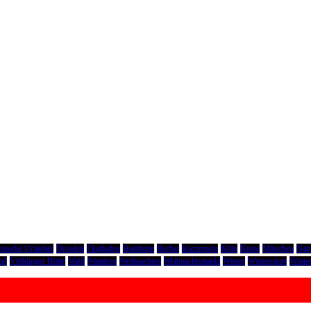
utsche Urlauber
Dresden
Flughafen
Hamburg
Herbst
Kurzreisen
Köln
Küste
München
Natu
nd
Völklinger Hütte
Wald
Wandern
Weihnachten
Weihnachtsmarkt
Winter
Wintersport
Winter