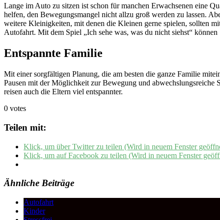
Lange im Auto zu sitzen ist schon für manchen Erwachsenen eine Qu
helfen, den Bewegungsmangel nicht allzu groß werden zu lassen. Abe
weitere Kleinigkeiten, mit denen die Kleinen gerne spielen, sollten
Autofahrt. Mit dem Spiel „Ich sehe was, was du nicht siehst“ können 
Entspannte Familie
Mit einer sorgfältigen Planung, die am besten die ganze Familie mite
Pausen mit der Möglichkeit zur Bewegung und abwechslungsreiche Spie
reisen auch die Eltern viel entspannter.
0 votes
Teilen mit:
Klick, um über Twitter zu teilen (Wird in neuem Fenster geöffn
Klick, um auf Facebook zu teilen (Wird in neuem Fenster geöff
Ähnliche Beiträge
Autofahrt
Kinder
Stressfrei