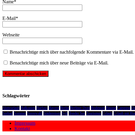
Name
*
E-Mail
*
Webseite
Benachrichtige mich über nachfolgende Kommentare via E-Mail.
Benachrichtige mich über neue Beiträge via E-Mail.
Schlagwörter
Aktivurlaub
Balkonien
Barfuss
Bayern
Berlin
Berliner Dom
Bodensee
Bäume
Camping
De
Seebad
Sommer
Spreewald
Städtereisen
Sylt
Tegeler See
Tourismus
Urlaub
Urlaub mit Hu
Impressum
Kontakt