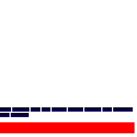
rschutz
Oktoberfest
Ostsee
Preise
Radurlaub
Reisefotos
Reiterferien
Rügen
Schwarzwald
urlaub
Wohnwagen