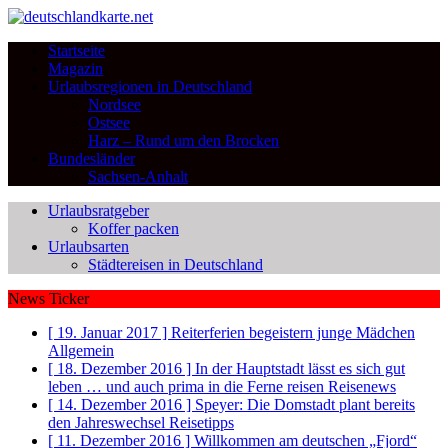
Startseite
Magazin
Urlaubsregionen in Deutschland
Nordsee
Ostsee
Harz – Rund um den Brocken
Bundesländer
Sachsen-Anhalt
Urlaubsratgeber
Koffer packen
Urlaubsarten
Städtereisen in Deutschland
News Ticker
[ 19. Januar 2017 ]
Reiterferien begeistern junge Mädchen
Allgemein
[ 18. Dezember 2016 ]
In der Hauptstadt lässt es sich gut
leben … und auch prima in die Ferne reisen
Reisenews
[ 14. Dezember 2016 ]
Speyer: Die Domstadt plant bereits
den Jahreswechsel
Reisetipps
[ 11. Dezember 2016 ]
Willkommen am deutschen „Fjord“