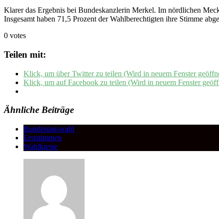
Klarer das Ergebnis bei Bundeskanzlerin Merkel. Im nördlichen Meckl
Insgesamt haben 71,5 Prozent der Wahlberechtigten ihre Stimme abg
0 votes
Teilen mit:
Klick, um über Twitter zu teilen (Wird in neuem Fenster geöffn
Klick, um auf Facebook zu teilen (Wird in neuem Fenster geöff
Ähnliche Beiträge
Bundestagswahl
Erststimmen
Wahlkreise