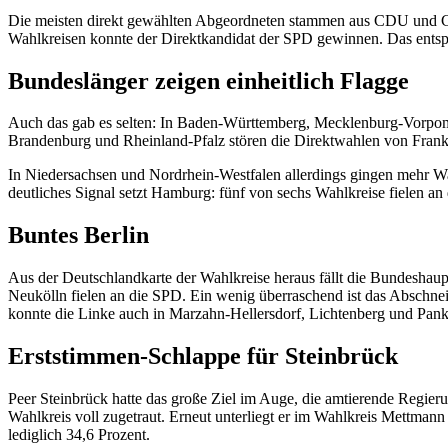
Die meisten direkt gewählten Abgeordneten stammen aus CDU und CS
Wahlkreisen konnte der Direktkandidat der SPD gewinnen. Das entspri
Bundeslänger zeigen einheitlich Flagge
Auch das gab es selten: In Baden-Württemberg, Mecklenburg-Vorpomm
Brandenburg und Rheinland-Pfalz stören die Direktwahlen von Frank
In Niedersachsen und Nordrhein-Westfalen allerdings gingen mehr Wa
deutliches Signal setzt Hamburg: fünf von sechs Wahlkreise fielen a
Buntes Berlin
Aus der Deutschlandkarte der Wahlkreise heraus fällt die Bundeshaupt
Neukölln fielen an die SPD. Ein wenig überraschend ist das Abschnei
konnte die Linke auch in Marzahn-Hellersdorf, Lichtenberg und Pan
Erststimmen-Schlappe für Steinbrück
Peer Steinbrück hatte das große Ziel im Auge, die amtierende Regier
Wahlkreis voll zugetraut. Erneut unterliegt er im Wahlkreis Mettman
lediglich 34,6 Prozent.