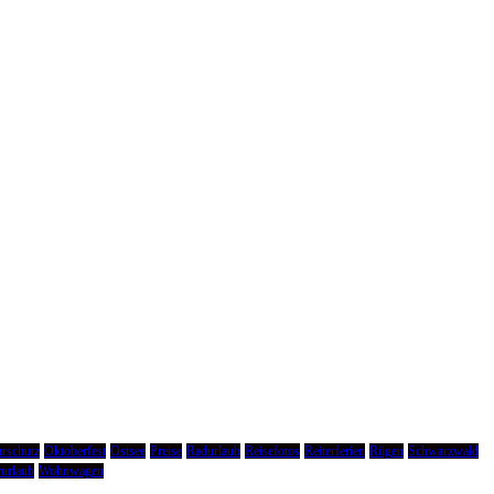
rschutz
Oktoberfest
Ostsee
Preise
Radurlaub
Reisefotos
Reiterferien
Rügen
Schwarzwald
urlaub
Wohnwagen