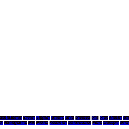
utsche Urlauber
Dresden
Flughafen
Hamburg
Herbst
Kurzreisen
Köln
Küste
München
Natu
nd
Völklinger Hütte
Wald
Wandern
Weihnachten
Weihnachtsmarkt
Winter
Wintersport
Winter