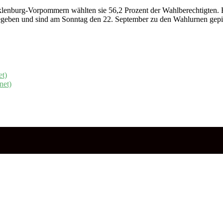
enburg-Vorpommern wählten sie 56,2 Prozent der Wahlberechtigten. Ers
egeben und sind am Sonntag den 22. September zu den Wahlurnen gepil
et)
net)