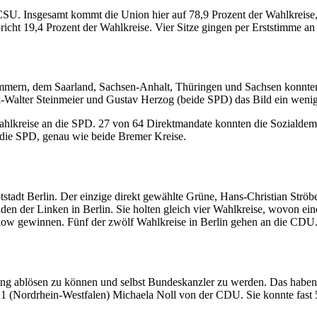
U. Insgesamt kommt die Union hier auf 78,9 Prozent der Wahlkreise,
cht 19,4 Prozent der Wahlkreise. Vier Sitze gingen per Erststimme an 
ern, dem Saarland, Sachsen-Anhalt, Thüringen und Sachsen konnten U
-Walter Steinmeier und Gustav Herzog (beide SPD) das Bild ein wenig
hlkreise an die SPD. 27 von 64 Direktmandate konnten die Sozialdemo
n die SPD, genau wie beide Bremer Kreise.
stadt Berlin. Der einzige direkt gewählte Grüne, Hans-Christian Ströbe
den der Linken in Berlin. Sie holten gleich vier Wahlkreise, wovon ei
kow gewinnen. Fünf der zwölf Wahlkreise in Berlin gehen an die CDU
ung ablösen zu können und selbst Bundeskanzler zu werden. Das haben 
n 1 (Nordrhein-Westfalen) Michaela Noll von der CDU. Sie konnte fast 