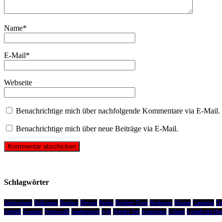
Name
*
E-Mail
*
Webseite
Benachrichtige mich über nachfolgende Kommentare via E-Mail.
Benachrichtige mich über neue Beiträge via E-Mail.
Schlagwörter
Aktivurlaub
Balkonien
Barfuss
Bayern
Berlin
Berliner Dom
Bodensee
Bäume
Camping
De
Seebad
Sommer
Spreewald
Städtereisen
Sylt
Tegeler See
Tourismus
Urlaub
Urlaub mit Hu