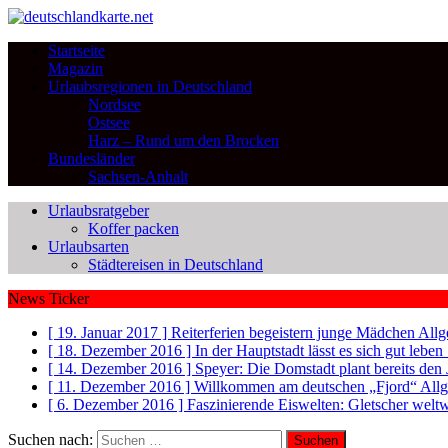
Startseite
Magazin
Urlaubsregionen in Deutschland
Nordsee
Ostsee
Harz – Rund um den Brocken
Bundesländer
Sachsen-Anhalt
Urlaubsratgeber
Koffer packen
Urlaubsarten
Städtereisen in Deutschland
News Ticker
[ 19. Januar 2017 ]
Reiterferien begeistern junge Mädchen
Allg
[ 18. Dezember 2016 ]
In der Hauptstadt lässt es sich gut leb
[ 14. Dezember 2016 ]
Speyer: Die Domstadt plant bereits den
[ 11. Dezember 2016 ]
Willkommen am deutschen „Fjord“
All
[ 6. Dezember 2016 ]
Faszinierende Eiswelten: Gletscher welt
Suchen nach: