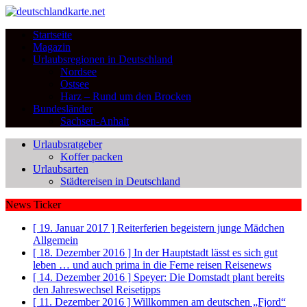
Startseite
Magazin
Urlaubsregionen in Deutschland
Nordsee
Ostsee
Harz – Rund um den Brocken
Bundesländer
Sachsen-Anhalt
Urlaubsratgeber
Koffer packen
Urlaubsarten
Städtereisen in Deutschland
News Ticker
[ 19. Januar 2017 ]
Reiterferien begeistern junge Mädchen
Allgemein
[ 18. Dezember 2016 ]
In der Hauptstadt lässt es sich gut
leben … und auch prima in die Ferne reisen
Reisenews
[ 14. Dezember 2016 ]
Speyer: Die Domstadt plant bereits
den Jahreswechsel
Reisetipps
[ 11. Dezember 2016 ]
Willkommen am deutschen „Fjord“