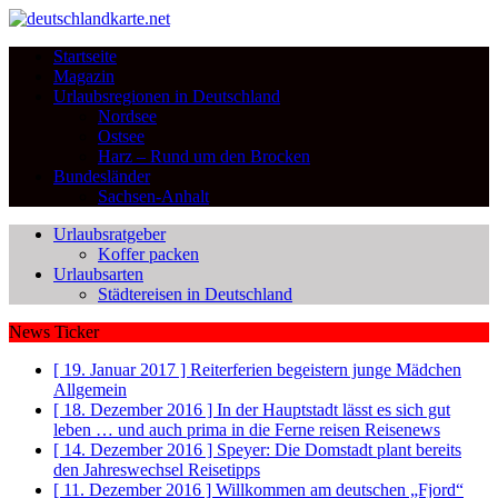
Startseite
Magazin
Urlaubsregionen in Deutschland
Nordsee
Ostsee
Harz – Rund um den Brocken
Bundesländer
Sachsen-Anhalt
Urlaubsratgeber
Koffer packen
Urlaubsarten
Städtereisen in Deutschland
News Ticker
[ 19. Januar 2017 ]
Reiterferien begeistern junge Mädchen
Allgemein
[ 18. Dezember 2016 ]
In der Hauptstadt lässt es sich gut
leben … und auch prima in die Ferne reisen
Reisenews
[ 14. Dezember 2016 ]
Speyer: Die Domstadt plant bereits
den Jahreswechsel
Reisetipps
[ 11. Dezember 2016 ]
Willkommen am deutschen „Fjord“