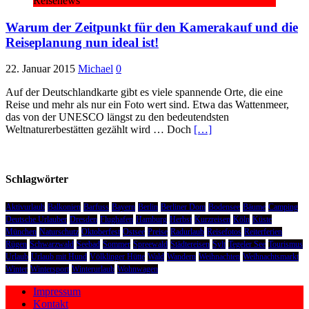
Reisenews
Warum der Zeitpunkt für den Kamerakauf und die
Reiseplanung nun ideal ist!
22. Januar 2015
Michael
0
Auf der Deutschlandkarte gibt es viele spannende Orte, die eine
Reise und mehr als nur ein Foto wert sind. Etwa das Wattenmeer,
das von der UNESCO längst zu den bedeutendsten
Weltnaturerbestätten gezählt wird … Doch
[…]
Schlagwörter
Aktivurlaub
Balkonien
Barfuss
Bayern
Berlin
Berliner Dom
Bodensee
Bäume
Camping
Deutsche Urlauber
Dresden
Flughafen
Hamburg
Herbst
Kurzreisen
Köln
Küste
München
Naturschutz
Oktoberfest
Ostsee
Preise
Radurlaub
Reisefotos
Reiterferien
Rügen
Schwarzwald
Seebad
Sommer
Spreewald
Städtereisen
Sylt
Tegeler See
Tourismus
Urlaub
Urlaub mit Hund
Völklinger Hütte
Wald
Wandern
Weihnachten
Weihnachtsmarkt
Winter
Wintersport
Winterurlaub
Wohnwagen
Impressum
Kontakt