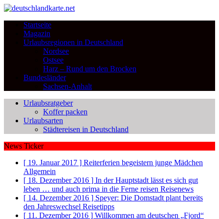
Startseite
Magazin
Urlaubsregionen in Deutschland
Nordsee
Ostsee
Harz – Rund um den Brocken
Bundesländer
Sachsen-Anhalt
Urlaubsratgeber
Koffer packen
Urlaubsarten
Städtereisen in Deutschland
News Ticker
[ 19. Januar 2017 ]
Reiterferien begeistern junge Mädchen
Allgemein
[ 18. Dezember 2016 ]
In der Hauptstadt lässt es sich gut
leben … und auch prima in die Ferne reisen
Reisenews
[ 14. Dezember 2016 ]
Speyer: Die Domstadt plant bereits
den Jahreswechsel
Reisetipps
[ 11. Dezember 2016 ]
Willkommen am deutschen „Fjord“