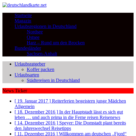
Startseite
Magazin
Urlaubsregionen in Deutschland
Nordsee
Ostsee
Harz – Rund um den Brocken
Bundesländer
Sachsen-Anhalt
Urlaubsratgeber
Koffer packen
Urlaubsarten
Städtereisen in Deutschland
News Ticker
[ 19. Januar 2017 ]
Reiterferien begeistern junge Mädchen
Allgemein
[ 18. Dezember 2016 ]
In der Hauptstadt lässt es sich gut
leben … und auch prima in die Ferne reisen
Reisenews
[ 14. Dezember 2016 ]
Speyer: Die Domstadt plant bereits
den Jahreswechsel
Reisetipps
[ 11. Dezember 2016 ]
Willkommen am deutschen „Fjord“