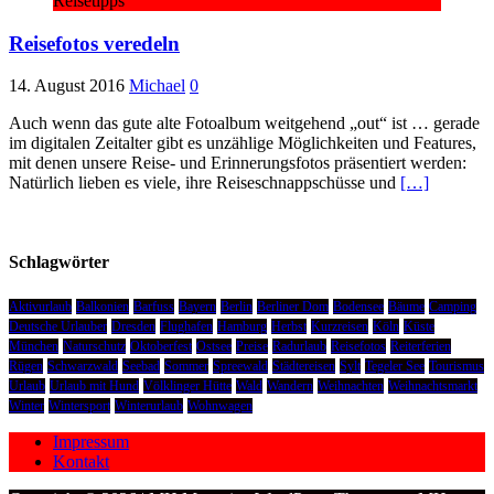
Reisetipps
Reisefotos veredeln
14. August 2016
Michael
0
Auch wenn das gute alte Fotoalbum weitgehend „out“ ist … gerade
im digitalen Zeitalter gibt es unzählige Möglichkeiten und Features,
mit denen unsere Reise- und Erinnerungsfotos präsentiert werden:
Natürlich lieben es viele, ihre Reiseschnappschüsse und
[…]
Schlagwörter
Aktivurlaub
Balkonien
Barfuss
Bayern
Berlin
Berliner Dom
Bodensee
Bäume
Camping
Deutsche Urlauber
Dresden
Flughafen
Hamburg
Herbst
Kurzreisen
Köln
Küste
München
Naturschutz
Oktoberfest
Ostsee
Preise
Radurlaub
Reisefotos
Reiterferien
Rügen
Schwarzwald
Seebad
Sommer
Spreewald
Städtereisen
Sylt
Tegeler See
Tourismus
Urlaub
Urlaub mit Hund
Völklinger Hütte
Wald
Wandern
Weihnachten
Weihnachtsmarkt
Winter
Wintersport
Winterurlaub
Wohnwagen
Impressum
Kontakt