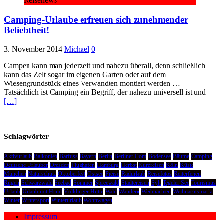
Reisenews
Camping-Urlaube erfreuen sich zunehmender
Beliebtheit!
3. November 2014
Michael
0
Campen kann man jederzeit und nahezu überall, denn schließlich
kann das Zelt sogar im eigenen Garten oder auf dem
Wiesengrundstück eines Verwandten montiert werden …
Tatsächlich ist Camping ein Begriff, der nahezu universell ist und
[…]
Schlagwörter
Aktivurlaub
Balkonien
Barfuss
Bayern
Berlin
Berliner Dom
Bodensee
Bäume
Camping
Deutsche Urlauber
Dresden
Flughafen
Hamburg
Herbst
Kurzreisen
Köln
Küste
München
Naturschutz
Oktoberfest
Ostsee
Preise
Radurlaub
Reisefotos
Reiterferien
Rügen
Schwarzwald
Seebad
Sommer
Spreewald
Städtereisen
Sylt
Tegeler See
Tourismus
Urlaub
Urlaub mit Hund
Völklinger Hütte
Wald
Wandern
Weihnachten
Weihnachtsmarkt
Winter
Wintersport
Winterurlaub
Wohnwagen
Impressum