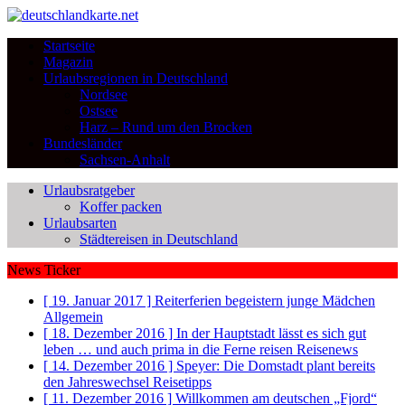
Startseite
Magazin
Urlaubsregionen in Deutschland
Nordsee
Ostsee
Harz – Rund um den Brocken
Bundesländer
Sachsen-Anhalt
Urlaubsratgeber
Koffer packen
Urlaubsarten
Städtereisen in Deutschland
News Ticker
[ 19. Januar 2017 ]
Reiterferien begeistern junge Mädchen
Allgemein
[ 18. Dezember 2016 ]
In der Hauptstadt lässt es sich gut
leben … und auch prima in die Ferne reisen
Reisenews
[ 14. Dezember 2016 ]
Speyer: Die Domstadt plant bereits
den Jahreswechsel
Reisetipps
[ 11. Dezember 2016 ]
Willkommen am deutschen „Fjord“