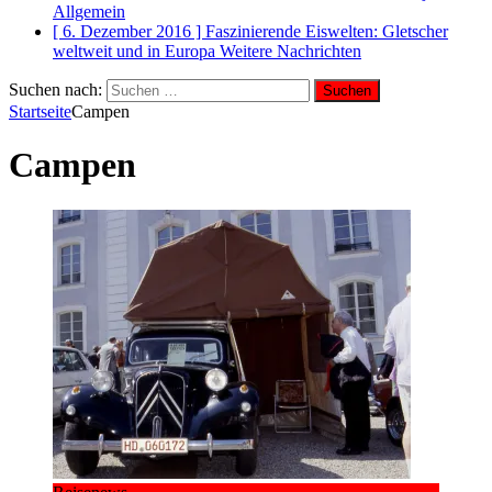
Allgemein
[ 6. Dezember 2016 ]
Faszinierende Eiswelten: Gletscher
weltweit und in Europa
Weitere Nachrichten
Suchen nach:
Startseite
Campen
Campen