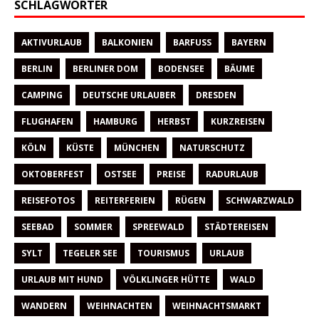
SCHLAGWÖRTER
AKTIVURLAUB
BALKONIEN
BARFUSS
BAYERN
BERLIN
BERLINER DOM
BODENSEE
BÄUME
CAMPING
DEUTSCHE URLAUBER
DRESDEN
FLUGHAFEN
HAMBURG
HERBST
KURZREISEN
KÖLN
KÜSTE
MÜNCHEN
NATURSCHUTZ
OKTOBERFEST
OSTSEE
PREISE
RADURLAUB
REISEFOTOS
REITERFERIEN
RÜGEN
SCHWARZWALD
SEEBAD
SOMMER
SPREEWALD
STÄDTEREISEN
SYLT
TEGELER SEE
TOURISMUS
URLAUB
URLAUB MIT HUND
VÖLKLINGER HÜTTE
WALD
WANDERN
WEIHNACHTEN
WEIHNACHTSMARKT