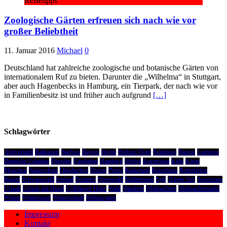
Reisetipps
Zoologische Gärten erfreuen sich nach wie vor
großer Beliebtheit
11. Januar 2016
Michael
0
Deutschland hat zahlreiche zoologische und botanische Gärten von
internationalem Ruf zu bieten. Darunter die „Wilhelma“ in Stuttgart,
aber auch Hagenbecks in Hamburg, ein Tierpark, der nach wie vor
in Familienbesitz ist und früher auch aufgrund
[…]
Schlagwörter
Aktivurlaub
Balkonien
Barfuss
Bayern
Berlin
Berliner Dom
Bodensee
Bäume
Camping
Deutsche Urlauber
Dresden
Flughafen
Hamburg
Herbst
Kurzreisen
Köln
Küste
München
Naturschutz
Oktoberfest
Ostsee
Preise
Radurlaub
Reisefotos
Reiterferien
Rügen
Schwarzwald
Seebad
Sommer
Spreewald
Städtereisen
Sylt
Tegeler See
Tourismus
Urlaub
Urlaub mit Hund
Völklinger Hütte
Wald
Wandern
Weihnachten
Weihnachtsmarkt
Winter
Wintersport
Winterurlaub
Wohnwagen
Impressum
Kontakt