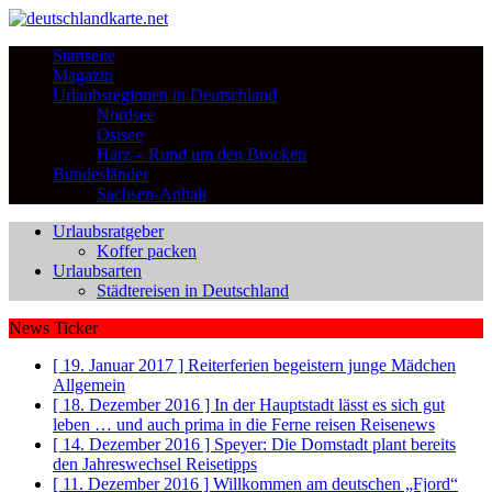
Startseite
Magazin
Urlaubsregionen in Deutschland
Nordsee
Ostsee
Harz – Rund um den Brocken
Bundesländer
Sachsen-Anhalt
Urlaubsratgeber
Koffer packen
Urlaubsarten
Städtereisen in Deutschland
News Ticker
[ 19. Januar 2017 ]
Reiterferien begeistern junge Mädchen
Allgemein
[ 18. Dezember 2016 ]
In der Hauptstadt lässt es sich gut
leben … und auch prima in die Ferne reisen
Reisenews
[ 14. Dezember 2016 ]
Speyer: Die Domstadt plant bereits
den Jahreswechsel
Reisetipps
[ 11. Dezember 2016 ]
Willkommen am deutschen „Fjord“