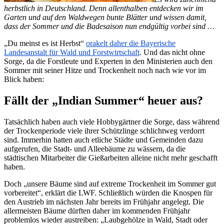
herbstlich in Deutschland. Denn allenthalben entdecken wir im
Garten und auf den Waldwegen bunte Blätter und wissen damit,
dass der Sommer und die Badesaison nun endgültig vorbei sind …
„Du meinst es ist Herbst“
orakelt daher die Bayerische
Landesanstalt für Wald und Forstwirtschaft
. Und das nicht ohne
Sorge, da die Forstleute und Experten in den Ministerien auch den
Sommer mit seiner Hitze und Trockenheit noch nach wie vor im
Blick haben:
Fällt der „Indian Summer“ heuer aus?
Tatsächlich haben auch viele Hobbygärtner die Sorge, dass während
der Trockenperiode viele ihrer Schützlinge schlichtweg verdorrt
sind. Immerhin hatten auch etliche Städte und Gemeinden dazu
aufgerufen, die Stadt- und Alleebäume zu wässern, da die
städtischen Mitarbeiter die Gießarbeiten alleine nicht mehr geschafft
haben.
Doch „unsere Bäume sind auf extreme Trockenheit im Sommer gut
vorbereitet“, erklärt die LWF. Schließlich würden die Knospen für
den Austrieb im nächsten Jahr bereits im Frühjahr angelegt. Die
allermeisten Bäume dürften daher im kommenden Frühjahr
problemlos wieder austreiben: „Laubgehölze in Wald, Stadt oder