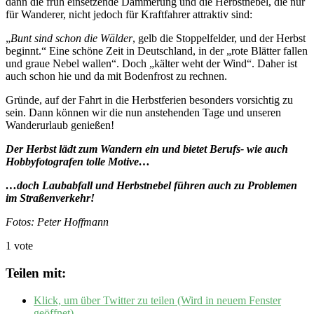
dann die früh einsetzende Dämmerung und die Herbstnebel, die nur
für Wanderer, nicht jedoch für Kraftfahrer attraktiv sind:
„
Bunt sind schon die Wälder
, gelb die Stoppelfelder, und der Herbst
beginnt.“ Eine schöne Zeit in Deutschland, in der „rote Blätter fallen
und graue Nebel wallen“. Doch „kälter weht der Wind“. Daher ist
auch schon hie und da mit Bodenfrost zu rechnen.
Gründe, auf der Fahrt in die Herbstferien besonders vorsichtig zu
sein. Dann können wir die nun anstehenden Tage und unseren
Wanderurlaub genießen!
Der Herbst lädt zum Wandern ein und bietet Berufs- wie auch
Hobbyfotografen tolle Motive…
…doch Laubabfall und Herbstnebel führen auch zu Problemen
im Straßenverkehr!
Fotos: Peter Hoffmann
1 vote
Teilen mit:
Klick, um über Twitter zu teilen (Wird in neuem Fenster
geöffnet)