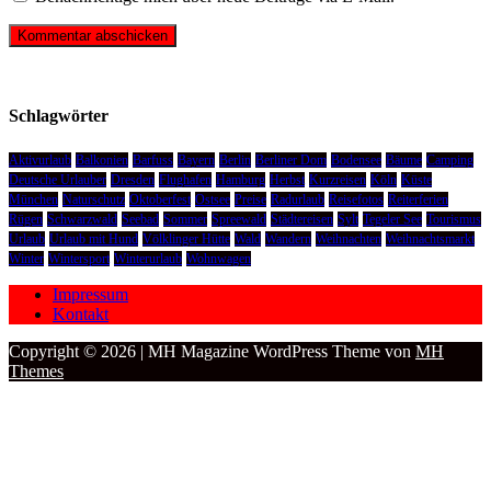
Schlagwörter
Aktivurlaub
Balkonien
Barfuss
Bayern
Berlin
Berliner Dom
Bodensee
Bäume
Camping
Deutsche Urlauber
Dresden
Flughafen
Hamburg
Herbst
Kurzreisen
Köln
Küste
München
Naturschutz
Oktoberfest
Ostsee
Preise
Radurlaub
Reisefotos
Reiterferien
Rügen
Schwarzwald
Seebad
Sommer
Spreewald
Städtereisen
Sylt
Tegeler See
Tourismus
Urlaub
Urlaub mit Hund
Völklinger Hütte
Wald
Wandern
Weihnachten
Weihnachtsmarkt
Winter
Wintersport
Winterurlaub
Wohnwagen
Impressum
Kontakt
Copyright © 2026 | MH Magazine WordPress Theme von
MH
Themes