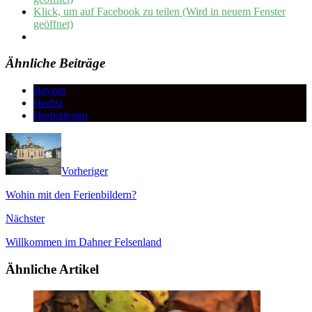
Klick, um auf Facebook zu teilen (Wird in neuem Fenster
geöffnet)
Ähnliche Beiträge
Bayern
Herbst
Herbstferien
Vorheriger
Wohin mit den Ferienbildern?
Nächster
Willkommen im Dahner Felsenland
Ähnliche Artikel