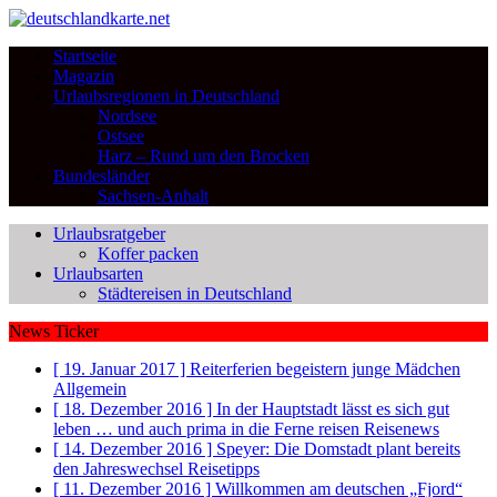
Startseite
Magazin
Urlaubsregionen in Deutschland
Nordsee
Ostsee
Harz – Rund um den Brocken
Bundesländer
Sachsen-Anhalt
Urlaubsratgeber
Koffer packen
Urlaubsarten
Städtereisen in Deutschland
News Ticker
[ 19. Januar 2017 ]
Reiterferien begeistern junge Mädchen
Allgemein
[ 18. Dezember 2016 ]
In der Hauptstadt lässt es sich gut
leben … und auch prima in die Ferne reisen
Reisenews
[ 14. Dezember 2016 ]
Speyer: Die Domstadt plant bereits
den Jahreswechsel
Reisetipps
[ 11. Dezember 2016 ]
Willkommen am deutschen „Fjord“