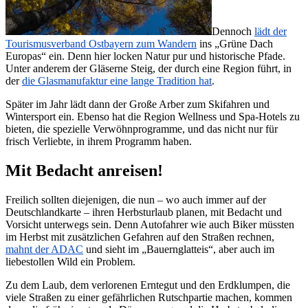
Dennoch
lädt der
Tourismusverband Ostbayern zum Wandern
ins „Grüne Dach
Europas“ ein. Denn hier locken Natur pur und historische Pfade.
Unter anderem der Gläserne Steig, der durch eine Region führt, in
der
die Glasmanufaktur eine lange Tradition hat
.
Später im Jahr lädt dann der Große Arber zum Skifahren und
Wintersport ein. Ebenso hat die Region Wellness und Spa-Hotels zu
bieten, die spezielle Verwöhnprogramme, und das nicht nur für
frisch Verliebte, in ihrem Programm haben.
Mit Bedacht anreisen!
Freilich sollten diejenigen, die nun – wo auch immer auf der
Deutschlandkarte – ihren Herbsturlaub planen, mit Bedacht und
Vorsicht unterwegs sein. Denn Autofahrer wie auch Biker müssten
im Herbst mit zusätzlichen Gefahren auf den Straßen rechnen,
mahnt der ADAC
und sieht im „Bauernglatteis“, aber auch im
liebestollen Wild ein Problem.
Zu dem Laub, dem verlorenen Erntegut und den Erdklumpen, die
viele Straßen zu einer gefährlichen Rutschpartie machen, kommen