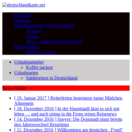
Startseite
Magazin
Urlaubsregionen in Deutschland
Nordsee
Ostsee
Harz – Rund um den Brocken
Bundesländer
Sachsen-Anhalt
Urlaubsratgeber
Koffer packen
Urlaubsarten
Städtereisen in Deutschland
News Ticker
[ 19. Januar 2017 ]
Reiterferien begeistern junge Mädchen
Allgemein
[ 18. Dezember 2016 ]
In der Hauptstadt lässt es sich gut
leben … und auch prima in die Ferne reisen
Reisenews
[ 14. Dezember 2016 ]
Speyer: Die Domstadt plant bereits
den Jahreswechsel
Reisetipps
[ 11. Dezember 2016 ]
Willkommen am deutschen „Fjord“