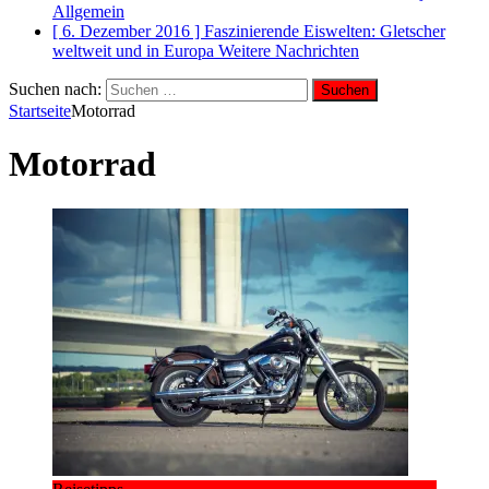
Allgemein
[ 6. Dezember 2016 ]
Faszinierende Eiswelten: Gletscher
weltweit und in Europa
Weitere Nachrichten
Suchen nach:
Startseite
Motorrad
Motorrad