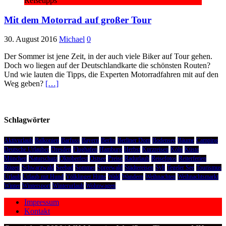
Reisetipps
Mit dem Motorrad auf großer Tour
30. August 2016
Michael
0
Der Sommer ist jene Zeit, in der auch viele Biker auf Tour gehen.
Doch wo liegen auf der Deutschlandkarte die schönsten Routen?
Und wie lauten die Tipps, die Experten Motorradfahren mit auf den
Weg geben?
[…]
Schlagwörter
Aktivurlaub
Balkonien
Barfuss
Bayern
Berlin
Berliner Dom
Bodensee
Bäume
Camping
Deutsche Urlauber
Dresden
Flughafen
Hamburg
Herbst
Kurzreisen
Köln
Küste
München
Naturschutz
Oktoberfest
Ostsee
Preise
Radurlaub
Reisefotos
Reiterferien
Rügen
Schwarzwald
Seebad
Sommer
Spreewald
Städtereisen
Sylt
Tegeler See
Tourismus
Urlaub
Urlaub mit Hund
Völklinger Hütte
Wald
Wandern
Weihnachten
Weihnachtsmarkt
Winter
Wintersport
Winterurlaub
Wohnwagen
Impressum
Kontakt