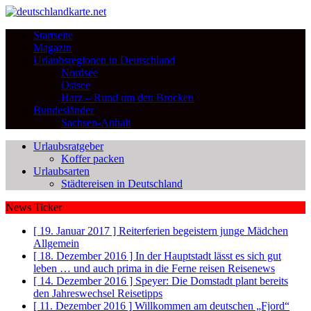
Startseite
Magazin
Urlaubsregionen in Deutschland
Nordsee
Ostsee
Harz – Rund um den Brocken
Bundesländer
Sachsen-Anhalt
Urlaubsratgeber
Koffer packen
Urlaubsarten
Städtereisen in Deutschland
News Ticker
[ 19. Januar 2017 ]
Reiterferien begeistern junge Mädchen
Allgemein
[ 18. Dezember 2016 ]
In der Hauptstadt lässt es sich gut
leben … und auch prima in die Ferne reisen
Reisenews
[ 14. Dezember 2016 ]
Speyer: Die Domstadt plant bereits
den Jahreswechsel
Reisetipps
[ 11. Dezember 2016 ]
Willkommen am deutschen „Fjord“