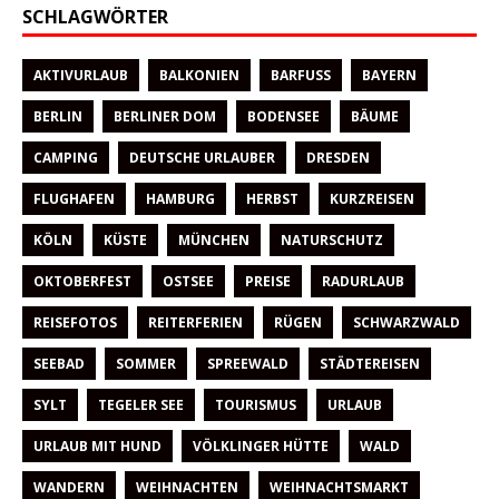
SCHLAGWÖRTER
AKTIVURLAUB
BALKONIEN
BARFUSS
BAYERN
BERLIN
BERLINER DOM
BODENSEE
BÄUME
CAMPING
DEUTSCHE URLAUBER
DRESDEN
FLUGHAFEN
HAMBURG
HERBST
KURZREISEN
KÖLN
KÜSTE
MÜNCHEN
NATURSCHUTZ
OKTOBERFEST
OSTSEE
PREISE
RADURLAUB
REISEFOTOS
REITERFERIEN
RÜGEN
SCHWARZWALD
SEEBAD
SOMMER
SPREEWALD
STÄDTEREISEN
SYLT
TEGELER SEE
TOURISMUS
URLAUB
URLAUB MIT HUND
VÖLKLINGER HÜTTE
WALD
WANDERN
WEIHNACHTEN
WEIHNACHTSMARKT