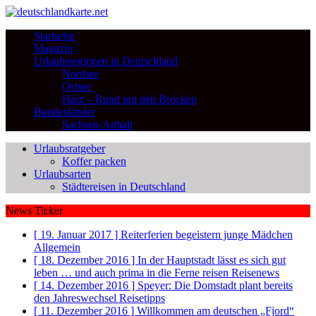
Startseite
Magazin
Urlaubsregionen in Deutschland
Nordsee
Ostsee
Harz – Rund um den Brocken
Bundesländer
Sachsen-Anhalt
Urlaubsratgeber
Koffer packen
Urlaubsarten
Städtereisen in Deutschland
News Ticker
[ 19. Januar 2017 ]
Reiterferien begeistern junge Mädchen
Allgemein
[ 18. Dezember 2016 ]
In der Hauptstadt lässt es sich gut
leben … und auch prima in die Ferne reisen
Reisenews
[ 14. Dezember 2016 ]
Speyer: Die Domstadt plant bereits
den Jahreswechsel
Reisetipps
[ 11. Dezember 2016 ]
Willkommen am deutschen „Fjord“