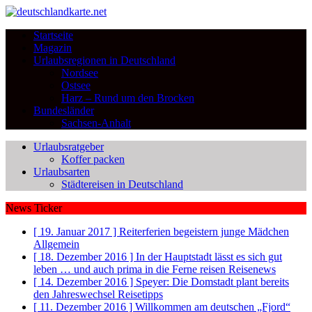
Startseite
Magazin
Urlaubsregionen in Deutschland
Nordsee
Ostsee
Harz – Rund um den Brocken
Bundesländer
Sachsen-Anhalt
Urlaubsratgeber
Koffer packen
Urlaubsarten
Städtereisen in Deutschland
News Ticker
[ 19. Januar 2017 ]
Reiterferien begeistern junge Mädchen
Allgemein
[ 18. Dezember 2016 ]
In der Hauptstadt lässt es sich gut
leben … und auch prima in die Ferne reisen
Reisenews
[ 14. Dezember 2016 ]
Speyer: Die Domstadt plant bereits
den Jahreswechsel
Reisetipps
[ 11. Dezember 2016 ]
Willkommen am deutschen „Fjord“