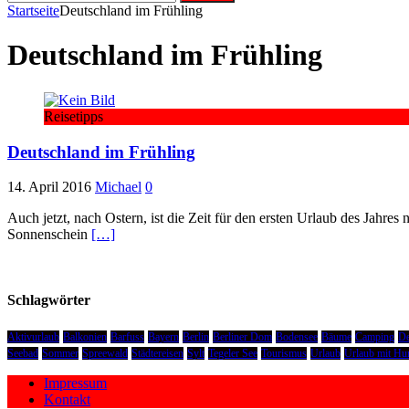
nach:
Startseite
Deutschland im Frühling
Deutschland im Frühling
Reisetipps
Deutschland im Frühling
14. April 2016
Michael
0
Auch jetzt, nach Ostern, ist die Zeit für den ersten Urlaub des Jahre
Sonnenschein
[…]
Schlagwörter
Aktivurlaub
Balkonien
Barfuss
Bayern
Berlin
Berliner Dom
Bodensee
Bäume
Camping
De
Seebad
Sommer
Spreewald
Städtereisen
Sylt
Tegeler See
Tourismus
Urlaub
Urlaub mit Hu
Impressum
Kontakt