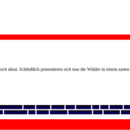
s noch ideal. Schließlich präsentieren sich nun die Wälder in einem zar
utsche Urlauber
Dresden
Flughafen
Hamburg
Herbst
Kurzreisen
Köln
Küste
München
Natu
nd
Völklinger Hütte
Wald
Wandern
Weihnachten
Weihnachtsmarkt
Winter
Wintersport
Winter