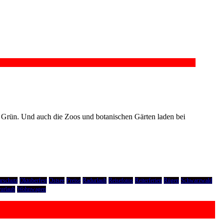
ten Grün. Und auch die Zoos und botanischen Gärten laden bei
rschutz
Oktoberfest
Ostsee
Preise
Radurlaub
Reisefotos
Reiterferien
Rügen
Schwarzwald
urlaub
Wohnwagen