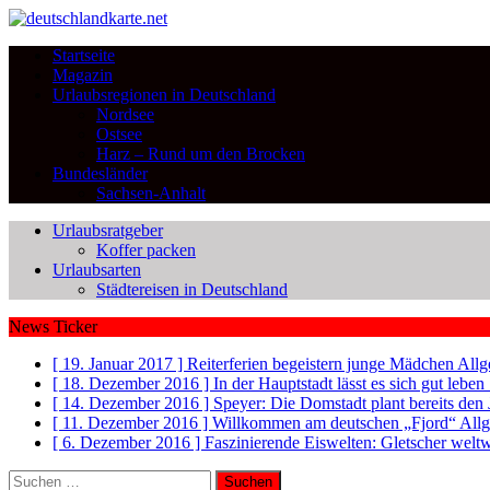
Startseite
Magazin
Urlaubsregionen in Deutschland
Nordsee
Ostsee
Harz – Rund um den Brocken
Bundesländer
Sachsen-Anhalt
Urlaubsratgeber
Koffer packen
Urlaubsarten
Städtereisen in Deutschland
News Ticker
[ 19. Januar 2017 ]
Reiterferien begeistern junge Mädchen
Allg
[ 18. Dezember 2016 ]
In der Hauptstadt lässt es sich gut leb
[ 14. Dezember 2016 ]
Speyer: Die Domstadt plant bereits den
[ 11. Dezember 2016 ]
Willkommen am deutschen „Fjord“
All
[ 6. Dezember 2016 ]
Faszinierende Eiswelten: Gletscher welt
Suchen