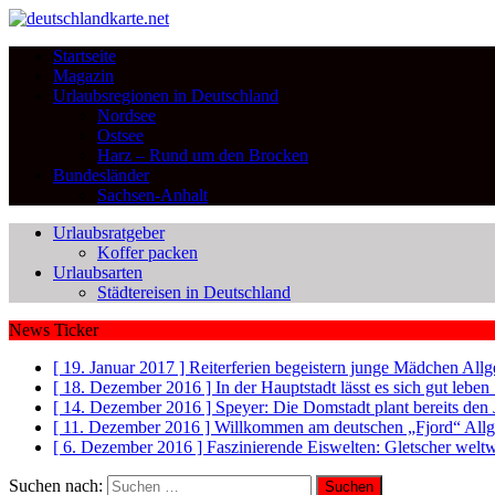
Startseite
Magazin
Urlaubsregionen in Deutschland
Nordsee
Ostsee
Harz – Rund um den Brocken
Bundesländer
Sachsen-Anhalt
Urlaubsratgeber
Koffer packen
Urlaubsarten
Städtereisen in Deutschland
News Ticker
[ 19. Januar 2017 ]
Reiterferien begeistern junge Mädchen
Allg
[ 18. Dezember 2016 ]
In der Hauptstadt lässt es sich gut leb
[ 14. Dezember 2016 ]
Speyer: Die Domstadt plant bereits den
[ 11. Dezember 2016 ]
Willkommen am deutschen „Fjord“
All
[ 6. Dezember 2016 ]
Faszinierende Eiswelten: Gletscher welt
Suchen nach: