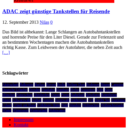
Reisenews
ADAC zeigt günstige Tankstellen für Reisende
12. September 2013
Nilas
0
Das Bild ist altbekannt: Lange Schlangen an Autobahntankstellen
und horrende Preise für den Liter Diesel. Gerade zur Ferienzeit und
an bestimmten Wochentagen machen die Autobahntankstellen
richtig Kasse. Zum Leidwesen der Autofahrer, die neben Zeit auch
[…]
Schlagwörter
Aktivurlaub
Balkonien
Barfuss
Bayern
Berlin
Berliner Dom
Bodensee
Bäume
Camping
Deutsche Urlauber
Dresden
Flughafen
Hamburg
Herbst
Kurzreisen
Köln
Küste
München
Naturschutz
Oktoberfest
Ostsee
Preise
Radurlaub
Reisefotos
Reiterferien
Rügen
Schwarzwald
Seebad
Sommer
Spreewald
Städtereisen
Sylt
Tegeler See
Tourismus
Urlaub
Urlaub mit Hund
Völklinger Hütte
Wald
Wandern
Weihnachten
Weihnachtsmarkt
Winter
Wintersport
Winterurlaub
Wohnwagen
Impressum
Kontakt