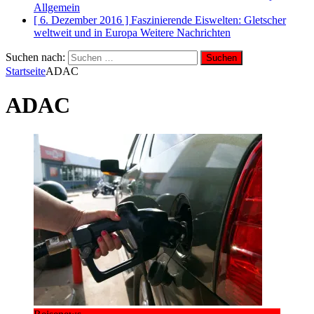
Allgemein
[ 6. Dezember 2016 ]
Faszinierende Eiswelten: Gletscher
weltweit und in Europa
Weitere Nachrichten
Suchen nach:
Startseite
ADAC
ADAC