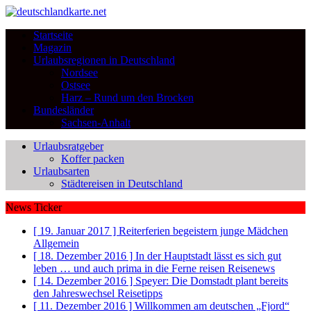
Startseite
Magazin
Urlaubsregionen in Deutschland
Nordsee
Ostsee
Harz – Rund um den Brocken
Bundesländer
Sachsen-Anhalt
Urlaubsratgeber
Koffer packen
Urlaubsarten
Städtereisen in Deutschland
News Ticker
[ 19. Januar 2017 ]
Reiterferien begeistern junge Mädchen
Allgemein
[ 18. Dezember 2016 ]
In der Hauptstadt lässt es sich gut
leben … und auch prima in die Ferne reisen
Reisenews
[ 14. Dezember 2016 ]
Speyer: Die Domstadt plant bereits
den Jahreswechsel
Reisetipps
[ 11. Dezember 2016 ]
Willkommen am deutschen „Fjord“