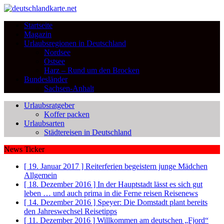
Startseite
Magazin
Urlaubsregionen in Deutschland
Nordsee
Ostsee
Harz – Rund um den Brocken
Bundesländer
Sachsen-Anhalt
Urlaubsratgeber
Koffer packen
Urlaubsarten
Städtereisen in Deutschland
News Ticker
[ 19. Januar 2017 ]
Reiterferien begeistern junge Mädchen
Allgemein
[ 18. Dezember 2016 ]
In der Hauptstadt lässt es sich gut
leben … und auch prima in die Ferne reisen
Reisenews
[ 14. Dezember 2016 ]
Speyer: Die Domstadt plant bereits
den Jahreswechsel
Reisetipps
[ 11. Dezember 2016 ]
Willkommen am deutschen „Fjord“