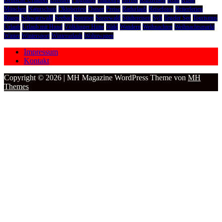
Deutsche Urlauber
Dresden
Flughafen
Hamburg
Herbst
Kurzreisen
Köln
Küste
München
Naturschutz
Oktoberfest
Ostsee
Preise
Radurlaub
Reisefotos
Reiterferien
Rügen
Schwarzwald
Seebad
Sommer
Spreewald
Städtereisen
Sylt
Tegeler See
Tourismus
Urlaub
Urlaub mit Hund
Völklinger Hütte
Wald
Wandern
Weihnachten
Weihnachtsmarkt
Winter
Wintersport
Winterurlaub
Wohnwagen
Impressum
Kontakt
Copyright © 2026 | MH Magazine WordPress Theme von
MH
Themes