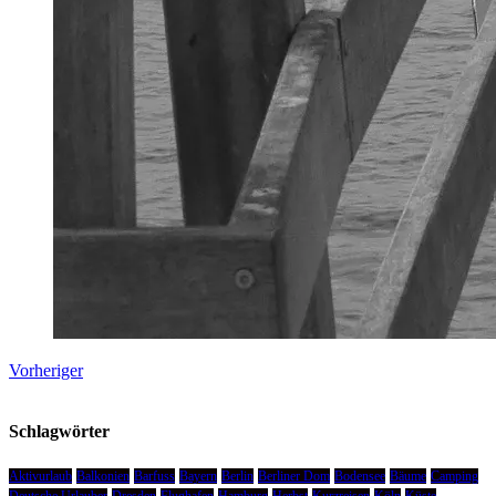
Vorheriger
Schlagwörter
Aktivurlaub
Balkonien
Barfuss
Bayern
Berlin
Berliner Dom
Bodensee
Bäume
Camping