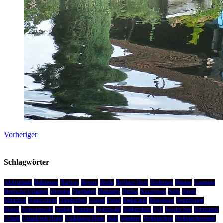
Vorheriger
Schlagwörter
Aktivurlaub
Balkonien
Barfuss
Bayern
Berlin
Berliner Dom
Bodensee
Bäume
Camping
Deutsche Urlauber
Dresden
Flughafen
Hamburg
Herbst
Kurzreisen
Köln
Küste
München
Naturschutz
Oktoberfest
Ostsee
Preise
Radurlaub
Reisefotos
Reiterferien
Rügen
Schwarzwald
Seebad
Sommer
Spreewald
Städtereisen
Sylt
Tegeler See
Tourismus
Urlaub
Urlaub mit Hund
Völklinger Hütte
Wald
Wandern
Weihnachten
Weihnachtsmarkt