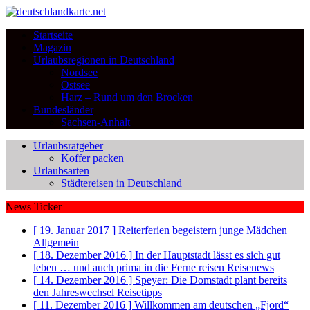
Startseite
Magazin
Urlaubsregionen in Deutschland
Nordsee
Ostsee
Harz – Rund um den Brocken
Bundesländer
Sachsen-Anhalt
Urlaubsratgeber
Koffer packen
Urlaubsarten
Städtereisen in Deutschland
News Ticker
[ 19. Januar 2017 ]
Reiterferien begeistern junge Mädchen
Allgemein
[ 18. Dezember 2016 ]
In der Hauptstadt lässt es sich gut
leben … und auch prima in die Ferne reisen
Reisenews
[ 14. Dezember 2016 ]
Speyer: Die Domstadt plant bereits
den Jahreswechsel
Reisetipps
[ 11. Dezember 2016 ]
Willkommen am deutschen „Fjord“