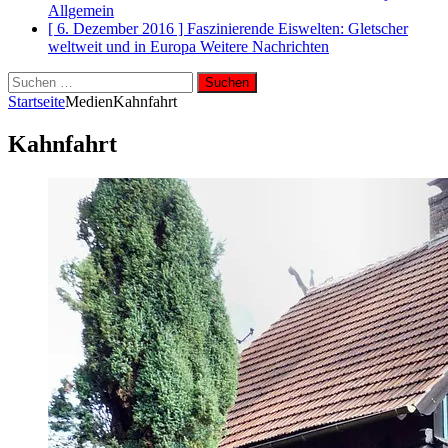
Allgemein
[ 6. Dezember 2016 ]
Faszinierende Eiswelten: Gletscher
weltweit und in Europa
Weitere Nachrichten
Suchen
nach:
Startseite
Medien
Kahnfahrt
Kahnfahrt