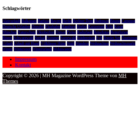
Schlagwörter
Aktivurlaub
Balkonien
Barfuss
Bayern
Berlin
Berliner Dom
Bodensee
Bäume
Camping
Deutsche Urlauber
Dresden
Flughafen
Hamburg
Herbst
Kurzreisen
Köln
Küste
München
Naturschutz
Oktoberfest
Ostsee
Preise
Radurlaub
Reisefotos
Reiterferien
Rügen
Schwarzwald
Seebad
Sommer
Spreewald
Städtereisen
Sylt
Tegeler See
Tourismus
Urlaub
Urlaub mit Hund
Völklinger Hütte
Wald
Wandern
Weihnachten
Weihnachtsmarkt
Winter
Wintersport
Winterurlaub
Wohnwagen
Impressum
Kontakt
Copyright © 2026 | MH Magazine WordPress Theme von
MH
Themes