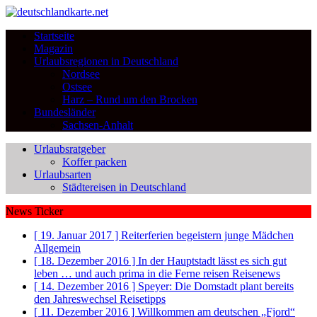
Startseite
Magazin
Urlaubsregionen in Deutschland
Nordsee
Ostsee
Harz – Rund um den Brocken
Bundesländer
Sachsen-Anhalt
Urlaubsratgeber
Koffer packen
Urlaubsarten
Städtereisen in Deutschland
News Ticker
[ 19. Januar 2017 ]
Reiterferien begeistern junge Mädchen
Allgemein
[ 18. Dezember 2016 ]
In der Hauptstadt lässt es sich gut
leben … und auch prima in die Ferne reisen
Reisenews
[ 14. Dezember 2016 ]
Speyer: Die Domstadt plant bereits
den Jahreswechsel
Reisetipps
[ 11. Dezember 2016 ]
Willkommen am deutschen „Fjord“