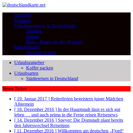
Startseite
Magazin
Urlaubsregionen in Deutschland
Nordsee
Ostsee
Harz – Rund um den Brocken
Bundesländer
Sachsen-Anhalt
Urlaubsratgeber
Koffer packen
Urlaubsarten
Städtereisen in Deutschland
News Ticker
[ 19. Januar 2017 ]
Reiterferien begeistern junge Mädchen
Allgemein
[ 18. Dezember 2016 ]
In der Hauptstadt lässt es sich gut
leben … und auch prima in die Ferne reisen
Reisenews
[ 14. Dezember 2016 ]
Speyer: Die Domstadt plant bereits
den Jahreswechsel
Reisetipps
[ 11. Dezember 2016 ]
Willkommen am deutschen „Fjord“