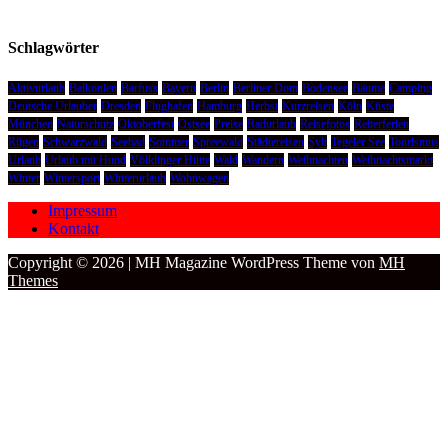
Schlagwörter
Aktivurlaub
Balkonien
Barfuss
Bayern
Berlin
Berliner Dom
Bodensee
Bäume
Camping
Deutsche Urlauber
Dresden
Flughafen
Hamburg
Herbst
Kurzreisen
Köln
Küste
München
Naturschutz
Oktoberfest
Ostsee
Preise
Radurlaub
Reisefotos
Reiterferien
Rügen
Schwarzwald
Seebad
Sommer
Spreewald
Städtereisen
Sylt
Tegeler See
Tourismus
Urlaub
Urlaub mit Hund
Völklinger Hütte
Wald
Wandern
Weihnachten
Weihnachtsmarkt
Winter
Wintersport
Winterurlaub
Wohnwagen
Impressum
Kontakt
Copyright © 2026 | MH Magazine WordPress Theme von
MH
Themes