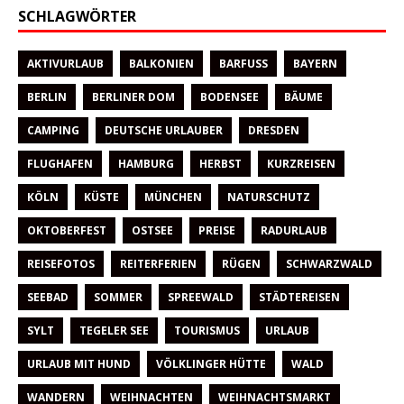
SCHLAGWÖRTER
AKTIVURLAUB
BALKONIEN
BARFUSS
BAYERN
BERLIN
BERLINER DOM
BODENSEE
BÄUME
CAMPING
DEUTSCHE URLAUBER
DRESDEN
FLUGHAFEN
HAMBURG
HERBST
KURZREISEN
KÖLN
KÜSTE
MÜNCHEN
NATURSCHUTZ
OKTOBERFEST
OSTSEE
PREISE
RADURLAUB
REISEFOTOS
REITERFERIEN
RÜGEN
SCHWARZWALD
SEEBAD
SOMMER
SPREEWALD
STÄDTEREISEN
SYLT
TEGELER SEE
TOURISMUS
URLAUB
URLAUB MIT HUND
VÖLKLINGER HÜTTE
WALD
WANDERN
WEIHNACHTEN
WEIHNACHTSMARKT