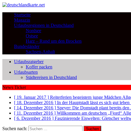
Startseite
Magazin
Urlaubsregionen in Deutschland
Nordsee
Ostsee
Harz – Rund um den Brocken
Bundesländer
Sachsen-Anhalt
Urlaubsratgeber
Koffer packen
Urlaubsarten
Städtereisen in Deutschland
News Ticker
[ 19. Januar 2017 ]
Reiterferien begeistern junge Mädchen
Allg
[ 18. Dezember 2016 ]
In der Hauptstadt lässt es sich gut leb
[ 14. Dezember 2016 ]
Speyer: Die Domstadt plant bereits den
[ 11. Dezember 2016 ]
Willkommen am deutschen „Fjord“
All
[ 6. Dezember 2016 ]
Faszinierende Eiswelten: Gletscher welt
Suchen nach: