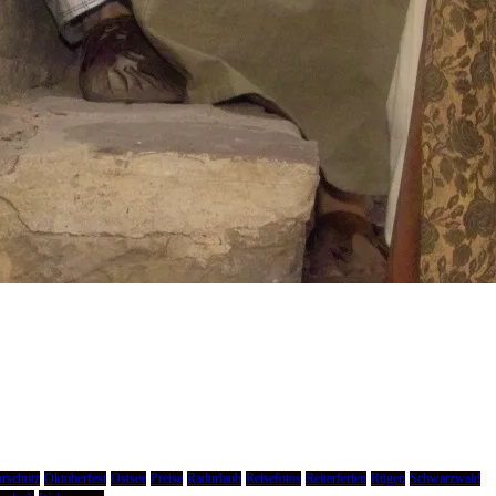
rschutz
Oktoberfest
Ostsee
Preise
Radurlaub
Reisefotos
Reiterferien
Rügen
Schwarzwald