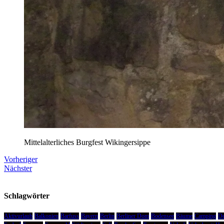
Mittelalterliches Burgfest Wikingersippe
Vorheriger
Nächster
Schlagwörter
Aktivurlaub
Balkonien
Barfuss
Bayern
Berlin
Berliner Dom
Bodensee
Bäume
Camping
De