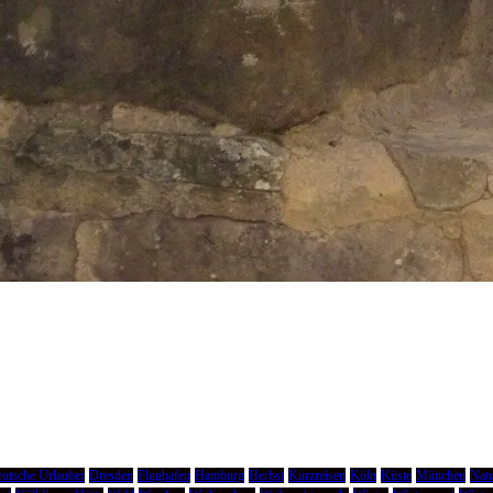
utsche Urlauber
Dresden
Flughafen
Hamburg
Herbst
Kurzreisen
Köln
Küste
München
Natu