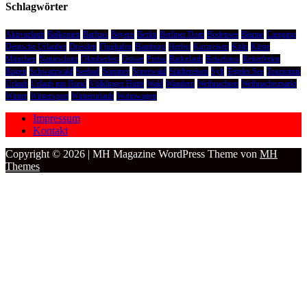
Schlagwörter
Aktivurlaub
Balkonien
Barfuss
Bayern
Berlin
Berliner Dom
Bodensee
Bäume
Camping
Deutsche Urlauber
Dresden
Flughafen
Hamburg
Herbst
Kurzreisen
Köln
Küste
München
Naturschutz
Oktoberfest
Ostsee
Preise
Radurlaub
Reisefotos
Reiterferien
Rügen
Schwarzwald
Seebad
Sommer
Spreewald
Städtereisen
Sylt
Tegeler See
Tourismus
Urlaub
Urlaub mit Hund
Völklinger Hütte
Wald
Wandern
Weihnachten
Weihnachtsmarkt
Winter
Wintersport
Winterurlaub
Wohnwagen
Impressum
Kontakt
Copyright © 2026 | MH Magazine WordPress Theme von
MH
Themes