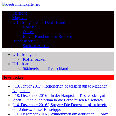
Startseite
Magazin
Urlaubsregionen in Deutschland
Nordsee
Ostsee
Harz – Rund um den Brocken
Bundesländer
Sachsen-Anhalt
Urlaubsratgeber
Koffer packen
Urlaubsarten
Städtereisen in Deutschland
News Ticker
[ 19. Januar 2017 ]
Reiterferien begeistern junge Mädchen
Allgemein
[ 18. Dezember 2016 ]
In der Hauptstadt lässt es sich gut
leben … und auch prima in die Ferne reisen
Reisenews
[ 14. Dezember 2016 ]
Speyer: Die Domstadt plant bereits
den Jahreswechsel
Reisetipps
[ 11. Dezember 2016 ]
Willkommen am deutschen „Fjord“