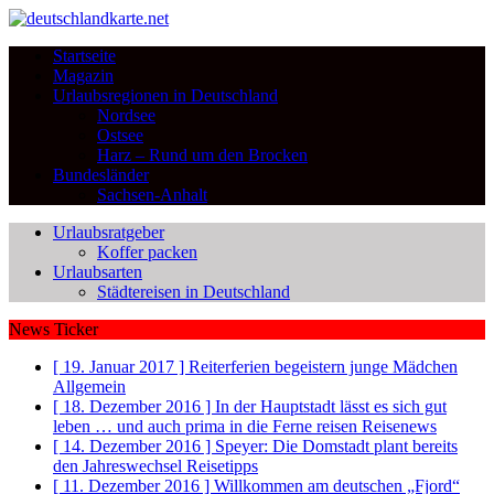
Startseite
Magazin
Urlaubsregionen in Deutschland
Nordsee
Ostsee
Harz – Rund um den Brocken
Bundesländer
Sachsen-Anhalt
Urlaubsratgeber
Koffer packen
Urlaubsarten
Städtereisen in Deutschland
News Ticker
[ 19. Januar 2017 ]
Reiterferien begeistern junge Mädchen
Allgemein
[ 18. Dezember 2016 ]
In der Hauptstadt lässt es sich gut
leben … und auch prima in die Ferne reisen
Reisenews
[ 14. Dezember 2016 ]
Speyer: Die Domstadt plant bereits
den Jahreswechsel
Reisetipps
[ 11. Dezember 2016 ]
Willkommen am deutschen „Fjord“