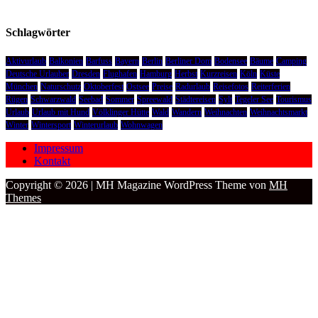
Schlagwörter
Aktivurlaub
Balkonien
Barfuss
Bayern
Berlin
Berliner Dom
Bodensee
Bäume
Camping
Deutsche Urlauber
Dresden
Flughafen
Hamburg
Herbst
Kurzreisen
Köln
Küste
München
Naturschutz
Oktoberfest
Ostsee
Preise
Radurlaub
Reisefotos
Reiterferien
Rügen
Schwarzwald
Seebad
Sommer
Spreewald
Städtereisen
Sylt
Tegeler See
Tourismus
Urlaub
Urlaub mit Hund
Völklinger Hütte
Wald
Wandern
Weihnachten
Weihnachtsmarkt
Winter
Wintersport
Winterurlaub
Wohnwagen
Impressum
Kontakt
Copyright © 2026 | MH Magazine WordPress Theme von
MH
Themes