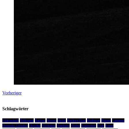
Vorheriger
Schlagwörter
Aktivurlaub
Balkonien
Barfuss
Bayern
Berlin
Berliner Dom
Bodensee
Bäume
Camping
Deutsche Urlauber
Dresden
Flughafen
Hamburg
Herbst
Kurzreisen
Köln
Küste