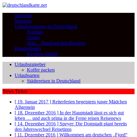
Startseite
Magazin
Urlaubsregionen in Deutschland
Nordsee
Ostsee
Harz – Rund um den Brocken
Bundesländer
Sachsen-Anhalt
Urlaubsratgeber
Koffer packen
Urlaubsarten
Städtereisen in Deutschland
News Ticker
[ 19. Januar 2017 ]
Reiterferien begeistern junge Mädchen
Allgemein
[ 18. Dezember 2016 ]
In der Hauptstadt lässt es sich gut
leben … und auch prima in die Ferne reisen
Reisenews
[ 14. Dezember 2016 ]
Speyer: Die Domstadt plant bereits
den Jahreswechsel
Reisetipps
[ 11. Dezember 2016 ]
Willkommen am deutschen „Fjord“