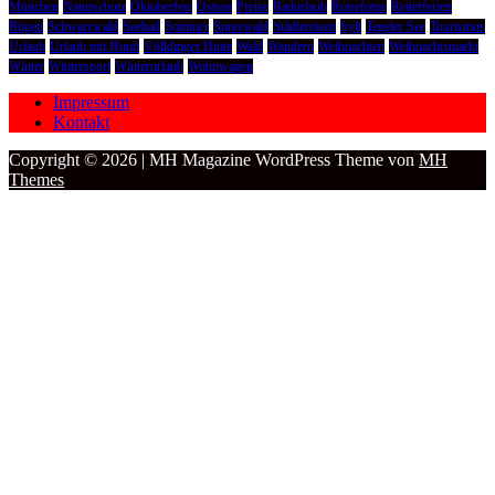
München
Naturschutz
Oktoberfest
Ostsee
Preise
Radurlaub
Reisefotos
Reiterferien
Rügen
Schwarzwald
Seebad
Sommer
Spreewald
Städtereisen
Sylt
Tegeler See
Tourismus
Urlaub
Urlaub mit Hund
Völklinger Hütte
Wald
Wandern
Weihnachten
Weihnachtsmarkt
Winter
Wintersport
Winterurlaub
Wohnwagen
Impressum
Kontakt
Copyright © 2026 | MH Magazine WordPress Theme von
MH
Themes