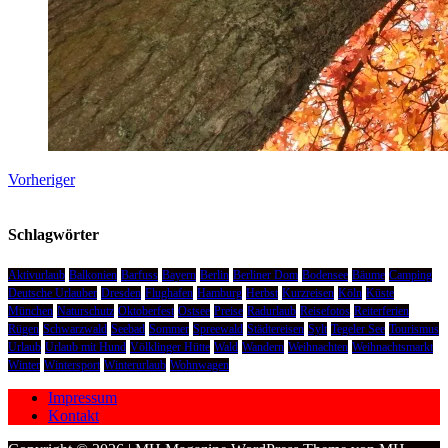
Vorheriger
Schlagwörter
Aktivurlaub
Balkonien
Barfuss
Bayern
Berlin
Berliner Dom
Bodensee
Bäume
Camping
Deutsche Urlauber
Dresden
Flughafen
Hamburg
Herbst
Kurzreisen
Köln
Küste
München
Naturschutz
Oktoberfest
Ostsee
Preise
Radurlaub
Reisefotos
Reiterferien
Rügen
Schwarzwald
Seebad
Sommer
Spreewald
Städtereisen
Sylt
Tegeler See
Tourismus
Urlaub
Urlaub mit Hund
Völklinger Hütte
Wald
Wandern
Weihnachten
Weihnachtsmarkt
Winter
Wintersport
Winterurlaub
Wohnwagen
Impressum
Kontakt