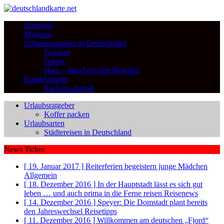
Startseite
Magazin
Urlaubsregionen in Deutschland
Nordsee
Ostsee
Harz – Rund um den Brocken
Bundesländer
Sachsen-Anhalt
Urlaubsratgeber
Koffer packen
Urlaubsarten
Städtereisen in Deutschland
News Ticker
[ 19. Januar 2017 ]
Reiterferien begeistern junge Mädchen
Allgemein
[ 18. Dezember 2016 ]
In der Hauptstadt lässt es sich gut
leben … und auch prima in die Ferne reisen
Reisenews
[ 14. Dezember 2016 ]
Speyer: Die Domstadt plant bereits
den Jahreswechsel
Reisetipps
[ 11. Dezember 2016 ]
Willkommen am deutschen „Fjord“