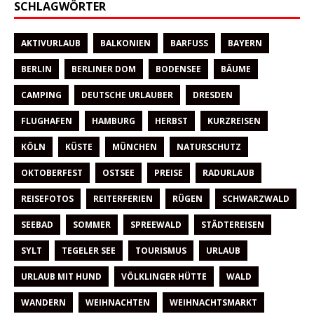
SCHLAGWÖRTER
AKTIVURLAUB
BALKONIEN
BARFUSS
BAYERN
BERLIN
BERLINER DOM
BODENSEE
BÄUME
CAMPING
DEUTSCHE URLAUBER
DRESDEN
FLUGHAFEN
HAMBURG
HERBST
KURZREISEN
KÖLN
KÜSTE
MÜNCHEN
NATURSCHUTZ
OKTOBERFEST
OSTSEE
PREISE
RADURLAUB
REISEFOTOS
REITERFERIEN
RÜGEN
SCHWARZWALD
SEEBAD
SOMMER
SPREEWALD
STÄDTEREISEN
SYLT
TEGELER SEE
TOURISMUS
URLAUB
URLAUB MIT HUND
VÖLKLINGER HÜTTE
WALD
WANDERN
WEIHNACHTEN
WEIHNACHTSMARKT