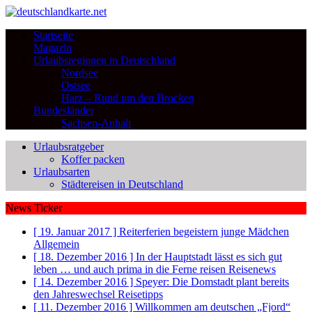
Startseite
Magazin
Urlaubsregionen in Deutschland
Nordsee
Ostsee
Harz – Rund um den Brocken
Bundesländer
Sachsen-Anhalt
Urlaubsratgeber
Koffer packen
Urlaubsarten
Städtereisen in Deutschland
News Ticker
[ 19. Januar 2017 ]
Reiterferien begeistern junge Mädchen
Allgemein
[ 18. Dezember 2016 ]
In der Hauptstadt lässt es sich gut
leben … und auch prima in die Ferne reisen
Reisenews
[ 14. Dezember 2016 ]
Speyer: Die Domstadt plant bereits
den Jahreswechsel
Reisetipps
[ 11. Dezember 2016 ]
Willkommen am deutschen „Fjord“