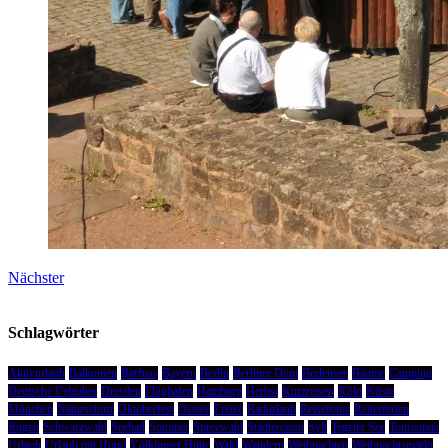
Nächster
Schlagwörter
Aktivurlaub
Balkonien
Barfuss
Bayern
Berlin
Berliner Dom
Bodensee
Bäume
Camping
Deutsche Urlauber
Dresden
Flughafen
Hamburg
Herbst
Kurzreisen
Köln
Küste
München
Naturschutz
Oktoberfest
Ostsee
Preise
Radurlaub
Reisefotos
Reiterferien
Rügen
Schwarzwald
Seebad
Sommer
Spreewald
Städtereisen
Sylt
Tegeler See
Tourismus
Urlaub
Urlaub mit Hund
Völklinger Hütte
Wald
Wandern
Weihnachten
Weihnachtsmarkt