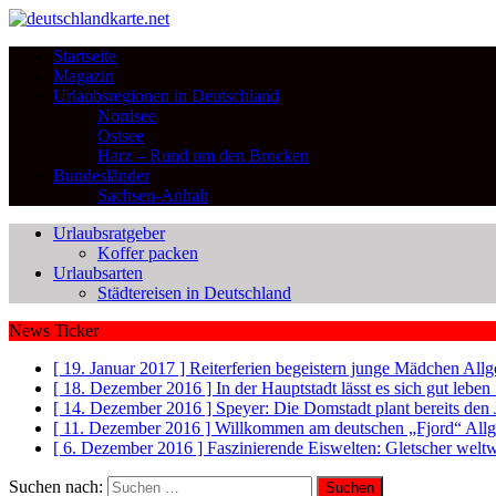
Startseite
Magazin
Urlaubsregionen in Deutschland
Nordsee
Ostsee
Harz – Rund um den Brocken
Bundesländer
Sachsen-Anhalt
Urlaubsratgeber
Koffer packen
Urlaubsarten
Städtereisen in Deutschland
News Ticker
[ 19. Januar 2017 ]
Reiterferien begeistern junge Mädchen
Allg
[ 18. Dezember 2016 ]
In der Hauptstadt lässt es sich gut leb
[ 14. Dezember 2016 ]
Speyer: Die Domstadt plant bereits den
[ 11. Dezember 2016 ]
Willkommen am deutschen „Fjord“
All
[ 6. Dezember 2016 ]
Faszinierende Eiswelten: Gletscher welt
Suchen nach: